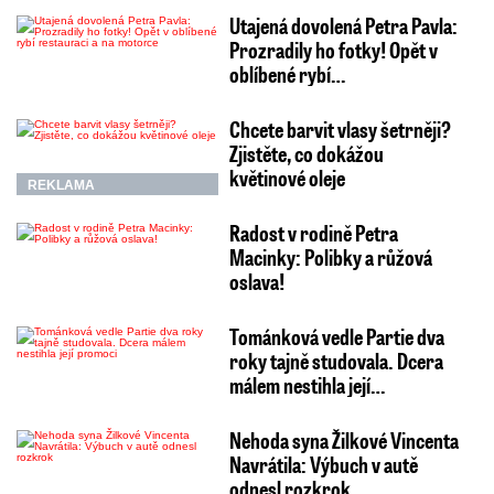
Utajená dovolená Petra Pavla:
Prozradily ho fotky! Opět v
oblíbené rybí…
Chcete barvit vlasy šetrněji?
Zjistěte, co dokážou
květinové oleje
REKLAMA
Radost v rodině Petra
Macinky: Polibky a růžová
oslava!
Tománková vedle Partie dva
roky tajně studovala. Dcera
málem nestihla její…
Nehoda syna Žilkové Vincenta
Navrátila: Výbuch v autě
odnesl rozkrok