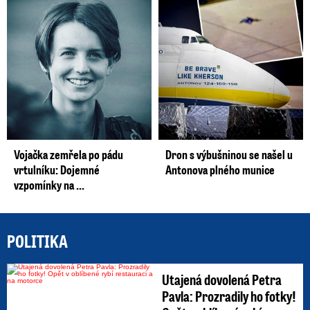
Vojačka zemřela po pádu
Dron s výbušninou se našel u
vrtulníku: Dojemné
Antonova plného munice
vzpomínky na ...
POLITIKA
Utajená dovolená Petra
Pavla: Prozradily ho fotky!