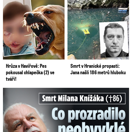
Hrůza v Havířově: Pes
Smrt v Hranické propasti:
pokousal chlapečka (2) ve
Jana našli 186 metrů hluboku
tváři!
Smrt Milana Knížáka (†86): Co prozradilo neobvyklé parte?