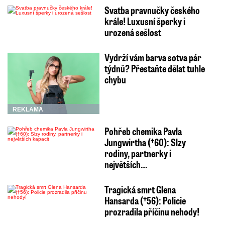
Svatba pravnučky českého
krále! Luxusní šperky i
urozená sešlost
Vydrží vám barva sotva pár
týdnů? Přestaňte dělat tuhle
chybu
REKLAMA
Pohřeb chemika Pavla
Jungwirtha (†60): Slzy
rodiny, partnerky i
největších…
Tragická smrt Glena
Hansarda (†56): Policie
prozradila příčinu nehody!