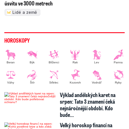
úsvitu ve 3000 metrech
Lidé a země
HOROSKOPY
Beran
Býk
Blíženci
Rak
Lev
Panna
Váhy
Štír
Střelec
Kozoroh
Vodnář
Ryby
Výklad andělských karet na
srpen: Tato 3 znamení čeká
nejnáročnější období. Kdo
bude…
Velký horoskop financí na