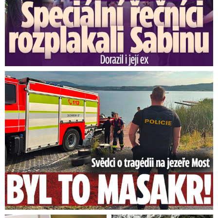
Svědci o tragédii na jezeře Most: Byl to masakr!