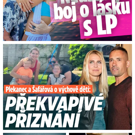
Plekanec a Šafářová o výchově dětí: Překvapivé přiznání