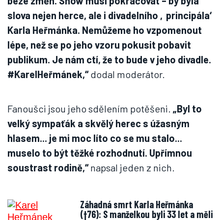
beze změn. Show musí pokračovat – by byla
slova nejen herce, ale i divadelního ‚principála‘
Karla Heřmánka. Nemůžeme ho vzpomenout
lépe, než se po jeho vzoru pokusit pobavit
publikum. Je nám ctí, že to bude v jeho divadle.
#KarelHeřmánek,“
dodal moderátor.
Fanoušci jsou jeho sdělením potěšeni.
„Byl to
velký sympaťák a skvělý herec s úžasným
hlasem... je mi moc líto co se mu stalo...
muselo to být těžké rozhodnutí. Upřímnou
soustrast rodině,“
napsal jeden z nich.
Záhadná smrt Karla Heřmánka
(†76): S manželkou byli 33 let a měli