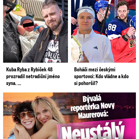
Kuba Ryba z Rybiček 48
Boháči mezi českými
prozradil netradiční jméno
sportovci: Kdo vládne a kdo
syna. ...
si pohoršil?
Bývalá reportérka Novy Maurerová: Neustálý boj o lásku s ...