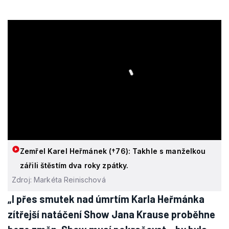
Zemřel Karel Heřmánek (†76): Takhle s manželkou
zářili štěstím dva roky zpátky.
Zdroj: Markéta Reinischová
„I přes smutek nad úmrtím Karla Heřmánka
zítřejší natáčení Show Jana Krause proběhne