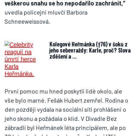
veškerou snahu se ho nepodařilo zachránit,“
uvedla policejní mluvčí Barbora
Schneeweissová.
Kolegové Heřmánka (†76) v šoku z
jeho sebevraždy: Karle, proč? Slova
zděšení a …
První pomoc mu hned poskytli lidé okolo, ale
vše bylo marné. Fešák Hubert zemřel. Rodina o
den později vydala na sociální síti prohlášení o
jeho skonu a požádala o klid. V Divadle Bez
zábradlí byl Heřmánek léta principálem, ale po