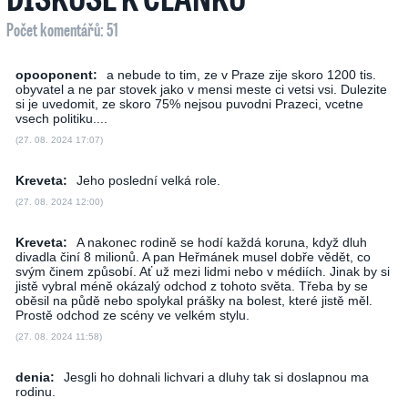
Počet komentářů: 51
opooponent:
a nebude to tim, ze v Praze zije skoro 1200 tis.
obyvatel a ne par stovek jako v mensi meste ci vetsi vsi. Dulezite
si je uvedomit, ze skoro 75% nejsou puvodni Prazeci, vcetne
vsech politiku....
(27. 08. 2024 17:07)
Kreveta:
Jeho poslední velká role.
(27. 08. 2024 12:00)
Kreveta:
A nakonec rodině se hodí každá koruna, když dluh
divadla činí 8 milionů. A pan Heřmánek musel dobře vědět, co
svým činem způsobí. Ať už mezi lidmi nebo v médiích. Jinak by si
jistě vybral méně okázalý odchod z tohoto světa. Třeba by se
oběsil na půdě nebo spolykal prášky na bolest, které jistě měl.
Prostě odchod ze scény ve velkém stylu.
(27. 08. 2024 11:58)
denia:
Jesgli ho dohnali lichvari a dluhy tak si doslapnou ma
rodinu.