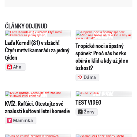
ČLÁNKY ODJINUD
Laďa Kerndl (81) v slzách!
Tropické noci a špatný
Čtyři mrtví kamarádi za jediný
spánek: Proč nás horko
týden
obírá o klid a kdy už jde o
úzkost?
Aha!
Dáma
TEST VIDEO
KVÍZ: Rafťáci. Otestujte své
znalosti kultovní letní komedie
Ženy
Maminka