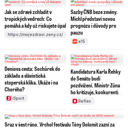
Jak se zdravě zchladit v
Sazby ČNB beze změny.
tropických vedrech: Co
Michl představí novou
pomáhá a kdy už riskujete úpal
prognózu i důvody pro
pauzu
https://mojezdravi.zeny.cz/
e15
Deniova cesta: Sochůrek do
Kandidatura Karla Řehky
základu a slávistická
do Senátu budí
stoperská klika. Ukáže i na
pozdvižení. Ministr Zůna
Chorého?
ho kritizuje, konkurenti
haní i chválí
iSport
Reflex
Sraz v šest ráno. Vrchol festivalu Tóny Dolomit zazní za