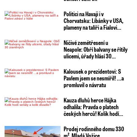
Politici na Havaji i v
Chorvatsku: Líbánky v USA,
plameny na talíři a Fialovi…
Ničivé zemětřesení u
Neapole: Obří balvany se řítily
ulicemi, úřady hlásí 30…
Kalousek o prezidentovi: S
Pavlem jsem se nesmířil! ...a
promluvil o návratu
Kauza dluhů herce Hájka
odhalila: Pravda o platech
českých herců! Kolik hodí…
Prodej rodinného domu 330
m², Mladá Vožice