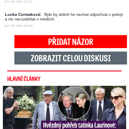
(27. 08. 2024 11:27)
Lucka Cermaková:
Bylo by dobré ho nechat odpočívat v pokoji
a nic nerozebítat v médiích.
(27. 08. 2024 10:49)
PŘIDAT NÁZOR
ZOBRAZIT CELOU DISKUSI
HLAVNÍ ČLÁNKY
Speciální řečníci nad rakví Laurina: Rozbrečeli i dceru