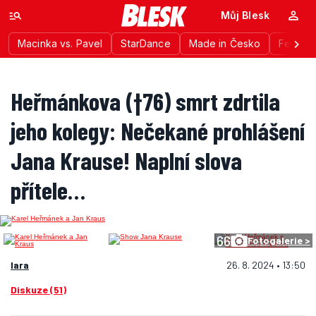
Můj Blesk
Macinka vs. Pavel
StarDance
Made in Česko
Festiva
Heřmánkova (†76) smrt zdrtila
jeho kolegy: Nečekané prohlášení
Jana Krause! Naplní slova
přítele…
66
Fotogalerie >
lara
26. 8. 2024 • 13:50
Diskuze (51)