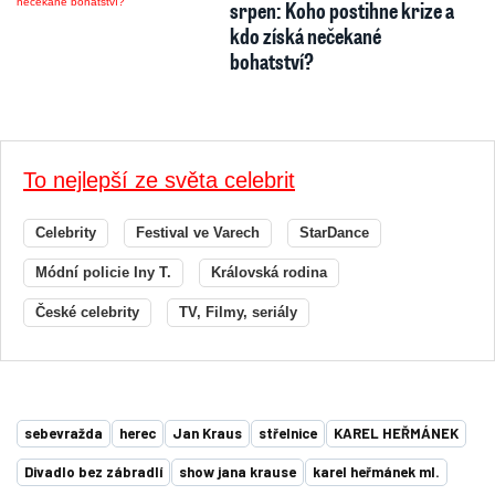
srpen: Koho postihne krize a
kdo získá nečekané
bohatství?
To nejlepší ze světa celebrit
Celebrity
Festival ve Varech
StarDance
Módní policie Iny T.
Královská rodina
České celebrity
TV, Filmy, seriály
sebevražda
herec
Jan Kraus
střelnice
KAREL HEŘMÁNEK
Divadlo bez zábradlí
show jana krause
karel heřmánek ml.