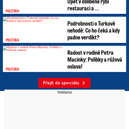
Opět v oblíbené rybí
restauraci a ...
POLITIKA
Podrobnosti o Turkově
nehodě: Co ho čeká a kdy
padne verdikt?
POLITIKA
Radost v rodině Petra
Macinky: Polibky a růžová
oslava!
POLITIKA
Přejít do speciálu