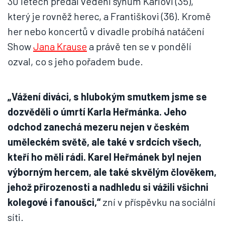
30 letech předal vedení synům Karlovi (35),
který je rovněž herec, a Františkovi (36). Kromě
her nebo koncertů v divadle probíhá natáčení
Show
Jana Krause
a právě ten se v pondělí
ozval, co s jeho pořadem bude.
„Vážení diváci, s hlubokým smutkem jsme se
dozvěděli o úmrtí Karla Heřmánka. Jeho
odchod zanechá mezeru nejen v českém
uměleckém světě, ale také v srdcích všech,
kteří ho měli rádi. Karel Heřmánek byl nejen
výborným hercem, ale také skvělým člověkem,
jehož přirozenosti a nadhledu si vážili všichni
kolegové i fanoušci,“
zní v příspěvku na sociální
síti.