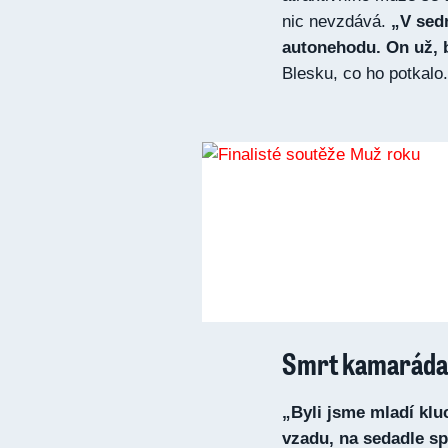
nic nevzdává.
„V sed
autonehodu. On už, b
Blesku, co ho potkalo.
Smrt kamaráda
„Byli jsme mladí kluc
vzadu, na sedadle sp