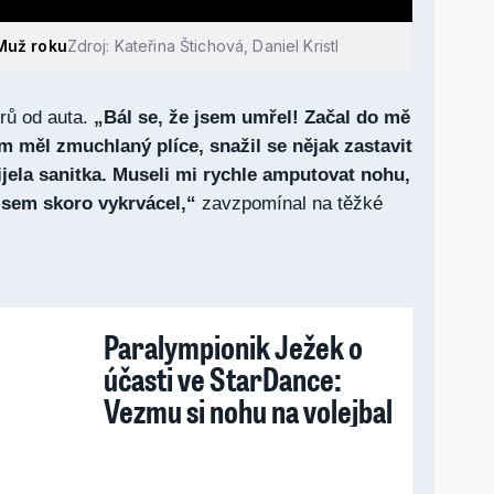
 Muž roku
Zdroj: Kateřina Štichová, Daniel Kristl
rů od auta.
„Bál se, že jsem umřel! Začal do mě
m měl zmuchlaný plíce, snažil se nějak zastavit
ijela sanitka. Museli mi rychle amputovat nohu,
 jsem skoro vykrvácel,“
zavzpomínal na těžké
Paralympionik Ježek o
účasti ve StarDance:
Vezmu si nohu na volejbal