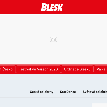
n Česko
Festival ve Varech 2026
Ordinace Blesku
Válka 
České celebrity
StarDance
Světové celebri