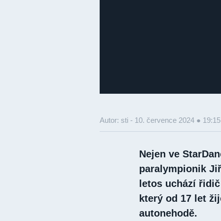
Autor: sti -
10. července 2024 ● 19:15
Nejen ve StarDan
paralympionik Jiř
letos uchází řidi
který od 17 let ži
autonehodě.