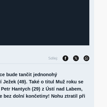
Sdílej:
ce bude tančit jednonohý
í Ježek (49). Také o titul Muž roku se
č Petr Hantych (29) z Ústí nad Labem,
je bez dolní končetiny! Nohu ztratil při