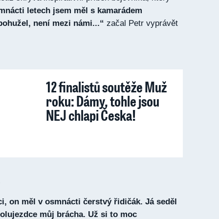
mnácti letech jsem měl s kamarádem
ohužel, není mezi námi...“
začal Petr vyprávět
12 finalistů soutěže Muž
roku: Dámy, tohle jsou
NEJ chlapi Česka!
i, on měl v osmnácti čerstvý řidičák. Já seděl
olujezdce můj brácha. Už si to moc