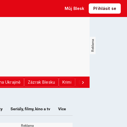
Můj Blesk
Přihlásit se
na Ukrajině
Zázrak Blesku
Krimi
Donald Trump
Sport
ty
Seriály, filmy, kino a tv
Více