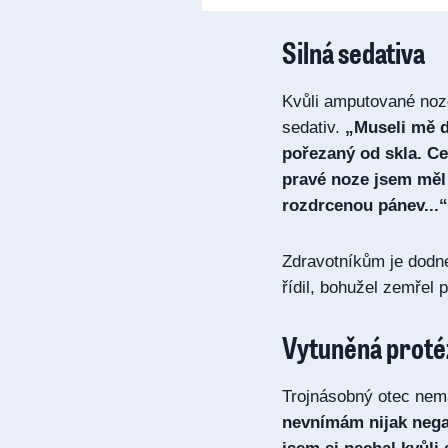
Silná sedativa
Kvůli amputované noze
sedativ.
„Museli mě d
pořezaný od skla. Ce
pravé noze jsem měl
rozdrcenou pánev...“
Zdravotníkům je dodne
řídil, bohužel zemřel
Vytuněná proté
Trojnásobný otec nem
nevnímám nijak nega