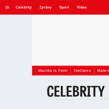
Celebrity
Zprávy
Sport
Video
Macinka vs. Pavel
StarDance
Made i
CELEBRITY