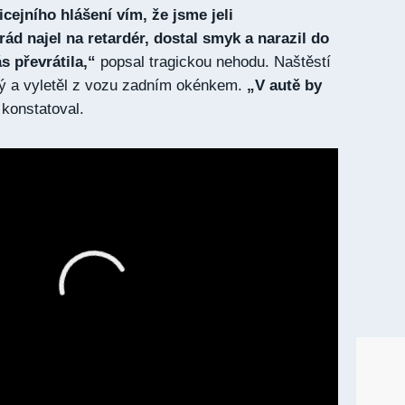
icejního hlášení vím, že jsme jeli
rád najel na retardér, dostal smyk a narazil do
s převrátila,“
popsal tragickou nehodu. Naštěstí
ný a vyletěl z vozu zadním okénkem.
„V autě by
konstatoval.