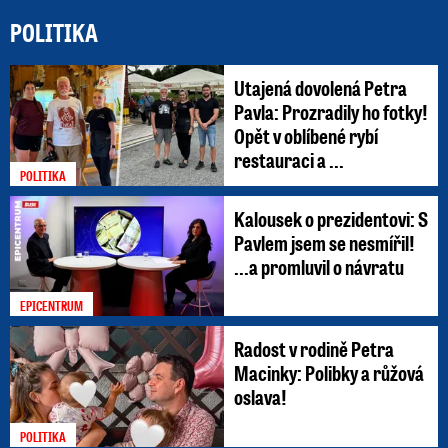
POLITIKA
Utajená dovolená Petra
Pavla: Prozradily ho fotky!
Opět v oblíbené rybí
restauraci a ...
POLITIKA
Kalousek o prezidentovi: S
Pavlem jsem se nesmířil!
...a promluvil o návratu
EPICENTRUM
Radost v rodině Petra
Macinky: Polibky a růžová
oslava!
POLITIKA