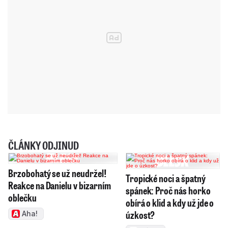
ČLÁNKY ODJINUD
Brzobohatý se už neudržel!
Tropické noci a špatný
Reakce na Danielu v bizarním
spánek: Proč nás horko
oblečku
obírá o klid a kdy už jde o
úzkost?
Aha!