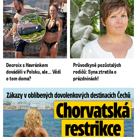
Decroix s Havránkem
Průvodkyně pozůstalých
dováděli v Polsku, ale… Vědí
rodičů: Syna ztratila o
o tom doma?
prázdninách!
Zákazy v dovolenkových rájích: Restrikce proti naháčům!