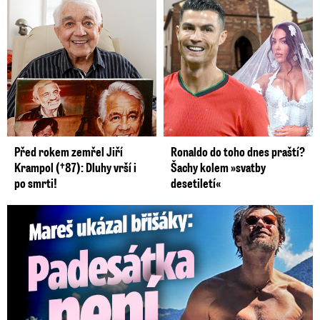
Před rokem zemřel Jiří
Ronaldo do toho dnes praští?
Krampol (†87): Dluhy vrší i
Šachy kolem »svatby
po smrti!
desetiletí«
Mareš v dokonalé formě ukázal břišáky: Padesátka není znát