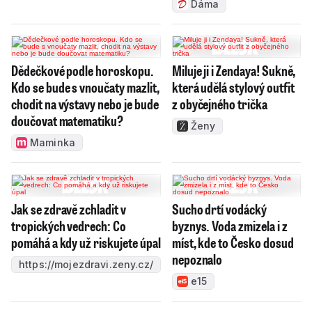
Dáma
Dědečkové podle horoskopu.
Miluje ji i Zendaya! Sukně,
Kdo se bude s vnoučaty mazlit,
která udělá stylový outfit
chodit na výstavy nebo je bude
z obyčejného trička
doučovat matematiku?
Ženy
Maminka
Jak se zdravě zchladit v
Sucho drtí vodácký
tropických vedrech: Co
byznys. Voda zmizela i z
pomáhá a kdy už riskujete úpal
míst, kde to Česko dosud
nepoznalo
https://mojezdravi.zeny.cz/
e15