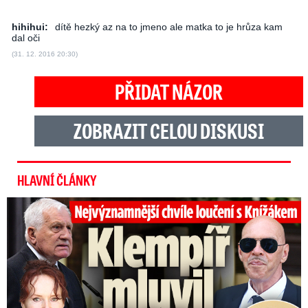
hihihui:
dítě hezký az na to jmeno ale matka to je hrůza kam
dal oči
(31. 12. 2016 20:30)
PŘIDAT NÁZOR
ZOBRAZIT CELOU DISKUSI
HLAVNÍ ČLÁNKY
Top momenty pohřbu Knížáka: Dojatý Klempíř, Pospíšil s Medou