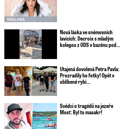
REKLAMA
Nová láska ve sněmovních
lavicích: Decroix s mladým
kolegou z ODS v bazénu pod…
Utajená dovolená Petra Pavla:
Prozradily ho fotky! Opět v
oblíbené rybí…
Svědci o tragédii na jezeře
Most: Byl to masakr!