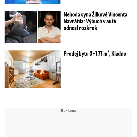
Nehoda syna Žilkové Vincenta
Navrátila: Výbuch v autě
odnesl rozkrok
Prodej bytu 3+1 77 m², Kladno