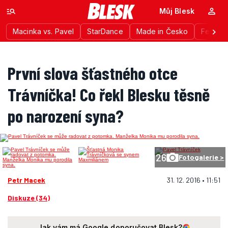
Můj Blesk
Macinka vs. Pavel
StarDance
Made in Česko
Festiva
První slova šťastného otce
Trávníčka! Co řekl Blesku těsně
po narození syna?
26
Fotogalerie >
Petr Macek
31. 12. 2016 • 11:51
Diskuze (34)
Jak vám má Google doporučovat Blesk?