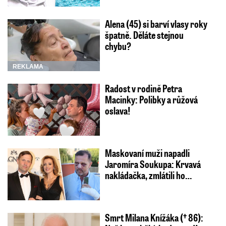
Alena (45) si barví vlasy roky
špatně. Děláte stejnou
chybu?
REKLAMA
Radost v rodině Petra
Macinky: Polibky a růžová
oslava!
Maskovaní muži napadli
Jaromíra Soukupa: Krvavá
nakládačka, zmlátili ho…
Smrt Milana Knížáka († 86):