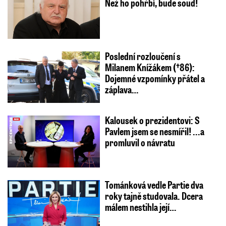
Než ho pohřbí, bude soud!
Poslední rozloučení s
Milanem Knížákem (†86):
Dojemné vzpomínky přátel a
záplava…
Kalousek o prezidentovi: S
Pavlem jsem se nesmířil! ...a
promluvil o návratu
Tománková vedle Partie dva
roky tajně studovala. Dcera
málem nestihla její…