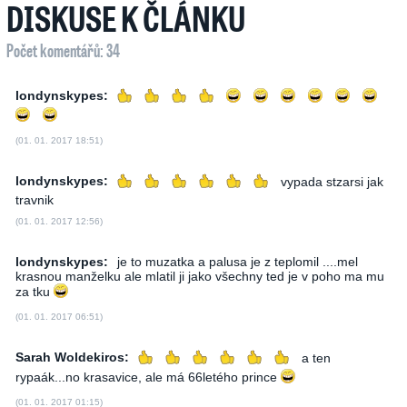
DISKUSE K ČLÁNKU
Počet komentářů: 34
londynskypes:
(01. 01. 2017 18:51)
londynskypes:
vypada stzarsi jak
travnik
(01. 01. 2017 12:56)
londynskypes:
je to muzatka a palusa je z teplomil ....mel
krasnou manželku ale mlatil ji jako všechny ted je v poho ma mu
za tku
(01. 01. 2017 06:51)
Sarah Woldekiros:
a ten
rypaák...no krasavice, ale má 66letého prince
(01. 01. 2017 01:15)