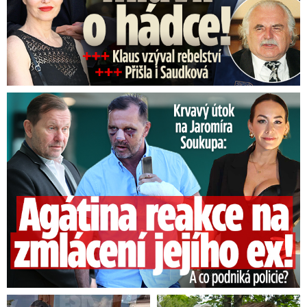
Útok na Jaromíra Soukupa: Reakce Agáty na zmlácení jejího ex