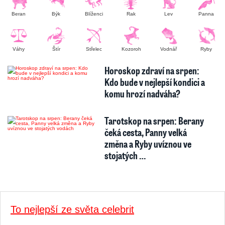
Beran
Býk
Blíženci
Rak
Lev
Panna
Váhy
Štír
Střelec
Kozoroh
Vodnář
Ryby
Horoskop zdraví na srpen:
Kdo bude v nejlepší kondici a
komu hrozí nadváha?
Tarotskop na srpen: Berany
čeká cesta, Panny velká
změna a Ryby uvíznou ve
stojatých …
To nejlepší ze světa celebrit