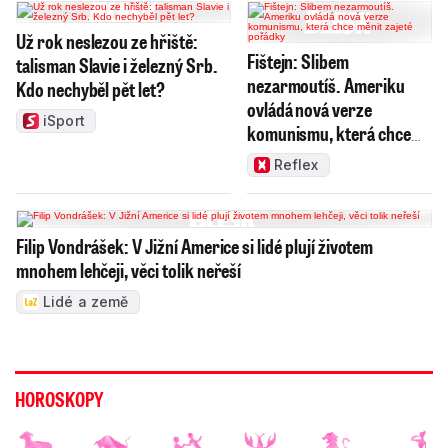
Už rok neslezou ze hřiště:
Fištejn: Slibem
talisman Slavie i železný Srb.
nezarmoutíš. Ameriku
Kdo nechyběl pět let?
ovládá nová verze
iSport
komunismu, která chce
měnit zajeté pořádky
Reflex
Filip Vondrášek: V Jižní Americe si lidé plují životem
mnohem lehčeji, věci tolik neřeší
Lidé a země
HOROSKOPY