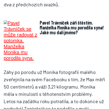
dva z předchozích svazků.
Pavel Trávníček září štěstím.
Manželka Monika mu porodila syna!
Jaké mu dali jméno?
Záhy po porodu už Monika fotografii malého
zveřejnila na svém Facebooku s tím, že Max měří
50 centimetrů a váží 3,21 kilogramu. Monika
měla v minulosti s těhotenstvím problémy.
Letos na začátku roku potratila, a to dokonce už
podruhé! Tentokrát se to podařilo a malý