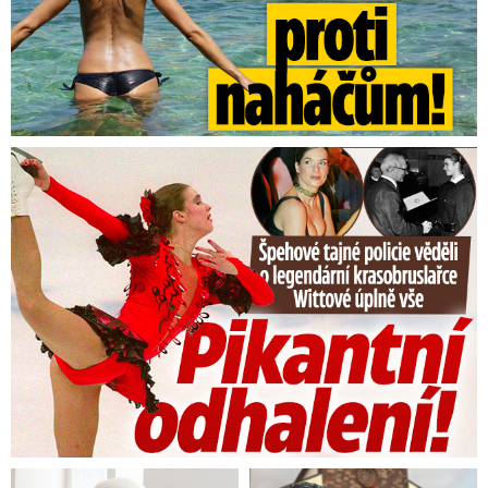
Tajná policie špehovala krasobruslařku Wittovou: Pikantní ...