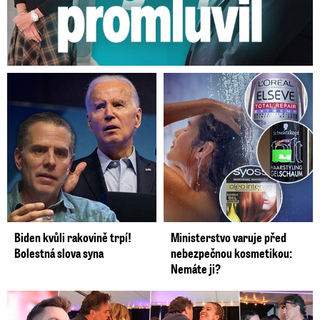
Biden kvůli rakovině trpí!
Ministerstvo varuje před
Bolestná slova syna
nebezpečnou kosmetikou:
Nemáte ji?
Koncert Ztraceného na Letné: Jágr přišel s Dominikou, ale...