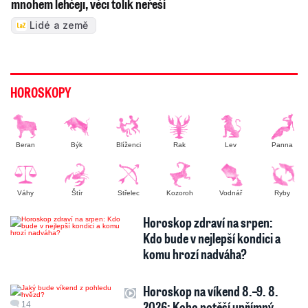
mnohem lehčeji, věci tolik neřeší
Lidé a země
HOROSKOPY
Beran
Býk
Blíženci
Rak
Lev
Panna
Váhy
Štír
Střelec
Kozoroh
Vodnář
Ryby
Horoskop zdraví na srpen:
Kdo bude v nejlepší kondici a
komu hrozí nadváha?
Horoskop na víkend 8.–9. 8.
2026: Koho potěší upřímný
14