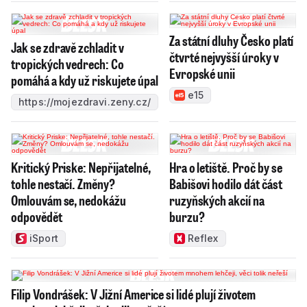
Za státní dluhy Česko platí
Jak se zdravě zchladit v
čtvrté nejvyšší úroky v
tropických vedrech: Co
Evropské unii
pomáhá a kdy už riskujete úpal
e15
https://mojezdravi.zeny.cz/
Kritický Priske: Nepřijatelné,
Hra o letiště. Proč by se
tohle nestačí. Změny?
Babišovi hodilo dát část
Omlouvám se, nedokážu
ruzyňských akcií na
odpovědět
burzu?
iSport
Reflex
Filip Vondrášek: V Jižní Americe si lidé plují životem