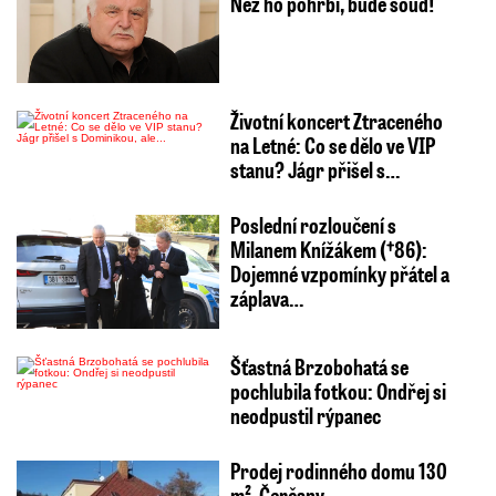
Než ho pohřbí, bude soud!
Životní koncert Ztraceného
na Letné: Co se dělo ve VIP
stanu? Jágr přišel s…
Poslední rozloučení s
Milanem Knížákem (†86):
Dojemné vzpomínky přátel a
záplava…
Šťastná Brzobohatá se
pochlubila fotkou: Ondřej si
neodpustil rýpanec
Prodej rodinného domu 130
m², Čerčany