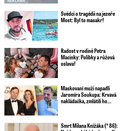
REKLAMA
Svědci o tragédii na jezeře
Most: Byl to masakr!
Radost v rodině Petra
Macinky: Polibky a růžová
oslava!
Maskovaní muži napadli
Jaromíra Soukupa: Krvavá
nakládačka, zmlátili ho…
Smrt Milana Knížáka († 86):