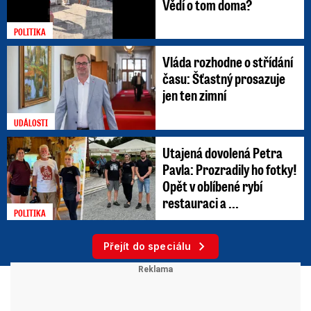
Vědí o tom doma?
POLITIKA
Vláda rozhodne o střídání
času: Šťastný prosazuje
jen ten zimní
UDÁLOSTI
Utajená dovolená Petra
Pavla: Prozradily ho fotky!
Opět v oblíbené rybí
restauraci a ...
POLITIKA
Přejít do speciálu