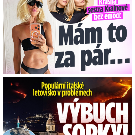
Erupce sicilské sopky Etny: Ruší desítky letů