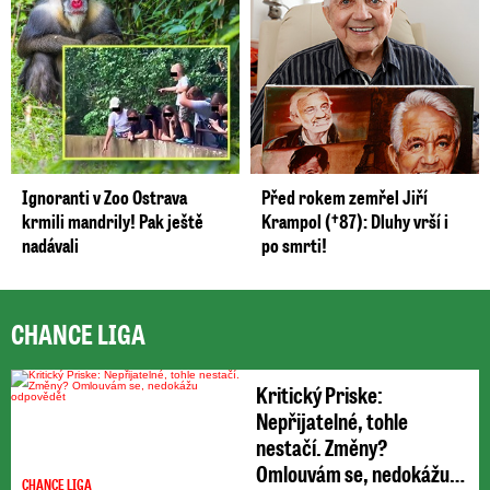
Ignoranti v Zoo Ostrava
Před rokem zemřel Jiří
krmili mandrily! Pak ještě
Krampol (†87): Dluhy vrší i
nadávali
po smrti!
CHANCE LIGA
Kritický Priske:
Nepřijatelné, tohle
nestačí. Změny?
Omlouvám se, nedokážu
CHANCE LIGA