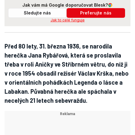
Jak vám má Google doporučovat Blesk?
Sledujte nás
Preferujte nás
Jak to celé funguje
Před 80 lety, 31. března 1936, se narodila
herečka Jana Rybářová, která se proslavila
třeba v roli Aničky ve Stříbrném větru, do níž ji
v roce 1954 obsadil režisér Václav Krška, nebo
v orientálních pohádkách Legenda o lásce a
Labakan. Půvabná herečka ale spáchala v
necelých 21 letech sebevraždu.