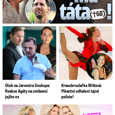
Útok na Jaromíra Soukupa:
Krasobruslařka Wittová:
Reakce Agáty na zmlácení
Pikantní odhalení tajné
jejího ex
policie!
Krásná sestra Krainové bez emocí: Mám to za pár…