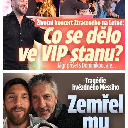
Tragédie hvězdného Messiho: Zemřel mu táta (†68)!