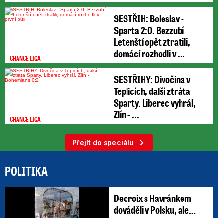
odpovědět
SESTŘIH: Boleslav -
Sparta 2:0. Bezzubí
Letenští opět ztratili,
domácí rozhodli v ...
CHANCE LIGA
SESTŘIHY: Divočina v
Teplicích, další ztráta
Sparty. Liberec vyhrál,
Zlín - ...
CHANCE LIGA
Přejít do speciálu
POLITIKA
Decroix s Havránkem
dováděli v Polsku, ale…