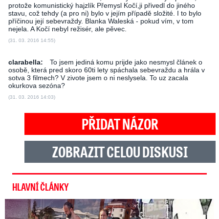
protože komunistický hajzlík Přemysl Kočí,ji přivedl do jiného
stavu, což tehdy (a pro ni) bylo v jejím případě složité. I to bylo
příčinou její sebevraždy. Blanka Waleská - pokud vím, v tom
nejela. A Kočí nebyl režisér, ale pěvec.
(31. 03. 2016 14:55)
clarabella:
To jsem jediná komu prijde jako nesmysl článek o
osobě, která pred skoro 60ti lety spáchala sebevraždu a hrála v
sotva 3 filmech? V zivote jsem o ni neslysela. To uz zacala
okurkova sezóna?
(31. 03. 2016 14:03)
PŘIDAT NÁZOR
ZOBRAZIT CELOU DISKUSI
HLAVNÍ ČLÁNKY
Exministryně s Havránkem dováděli v Polsku: První slova!