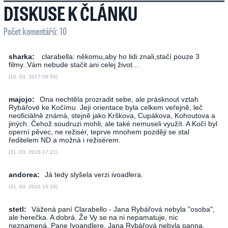
DISKUSE K ČLÁNKU
Počet komentářů: 10
sharka:
clarabella: někomu,aby ho lidi znali,stačí pouze 3
filmy..Vám nebude stačit ani celej život...
(10. 03. 2017 08:56)
majojo:
Ona nechtěla prozradit sebe, ale prásknout vztah
Rybářové ke Kočímu. Její orientace byla celkem veřejně, leč
neoficiálně známá, stejně jako Krškova, Cupákova, Kohoutova a
jiných. Čehož soudruzi mohli, ale také nemuseli využít. A Kočí byl
operní pěvec, ne režisér, teprve mnohem později se stal
ředitelem ND a možná i režisérem.
(31. 03. 2016 17:21)
andorea:
Já tedy slyšela verzi ivoadlera.
(31. 03. 2016 15:16)
stetl:
Vážená paní Clarabello - Jana Rybářová nebyla "osoba",
ale herečka. A dobrá. Že Vy se na ni nepamatuje, nic
neznamená. Pane Ivoandlere, Jana Rybářová nebyla panna,