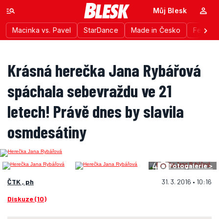
Můj Blesk
Macinka vs. Pavel
StarDance
Made in Česko
Festiva
Krásná herečka Jana Rybářová
spáchala sebevraždu ve 21
letech! Právě dnes by slavila
osmdesátiny
4
Fotogalerie >
ČTK , ph
31. 3. 2016 • 10:16
Diskuze (10)