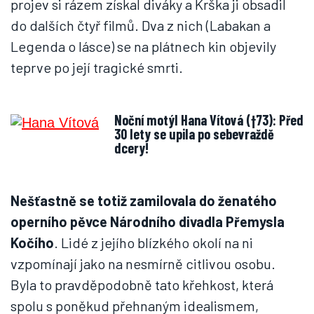
projev si rázem získal diváky a Krška ji obsadil
do dalších čtyř filmů. Dva z nich (Labakan a
Legenda o lásce) se na plátnech kin objevily
teprve po její tragické smrti.
Noční motýl Hana Vítová (†73): Před
30 lety se upila po sebevraždě
dcery!
Nešťastně se totiž zamilovala do ženatého
operního pěvce Národního divadla Přemysla
Kočího
. Lidé z jejího blízkého okolí na ni
vzpomínají jako na nesmírně citlivou osobu.
Byla to pravděpodobně tato křehkost, která
spolu s poněkud přehnaným idealismem,