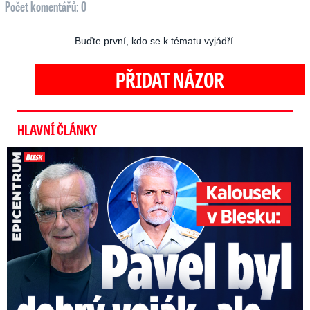
Počet komentářů: 0
Buďte první, kdo se k tématu vyjádří.
PŘIDAT NÁZOR
HLAVNÍ ČLÁNKY
Kalousek o prezidentovi: S Pavlem jsem se nesmířil!