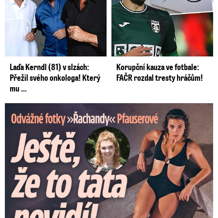
Laďa Kerndl (81) v slzách:
Korupční kauza ve fotbale:
Přežil svého onkologa! Který
FAČR rozdal tresty hráčům!
mu ...
Odvážné fotky Denisy Pfauserové: Ještě, že to táta nevidí