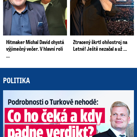
Hitmaker Michal David chystá
Ztracený škrtl ohňostroj na
výjimečný večer. V hlavní roli
Letné! Ještě nezačal a už ...
...
POLITIKA
Po