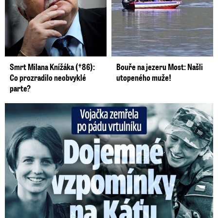
Smrt Milana Knížáka (†86):
Bouře na jezeru Most: Našli
Co prozradilo neobvyklé
utopeného muže!
parte?
Vojačka zemřela po pádu vrtulníku: Dojemné vzpomínky na ...