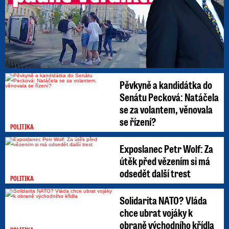
Pěvkyně a kandidátka do
Senátu Pecková: Natáčela
se za volantem, věnovala
se řízení?
POLITIKA
Exposlanec Petr Wolf: Za
útěk před vězením si má
odsedět další trest
POLITIKA
Solidarita NATO? Vláda
chce ubrat vojáky k
obraně východního křídla