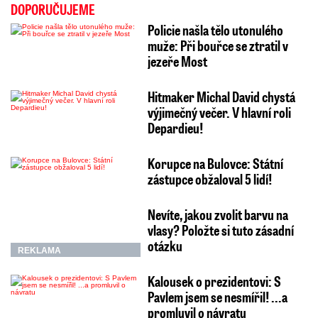
DOPORUČUJEME
Policie našla tělo utonulého
muže: Při bouřce se ztratil v
jezeře Most
Hitmaker Michal David chystá
výjimečný večer. V hlavní roli
Depardieu!
Korupce na Bulovce: Státní
zástupce obžaloval 5 lidí!
Nevíte, jakou zvolit barvu na
vlasy? Položte si tuto zásadní
otázku
REKLAMA
Kalousek o prezidentovi: S
Pavlem jsem se nesmířil! ...a
promluvil o návratu