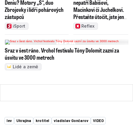
Deniu? Motory „S“, duo
nepatří Babišovi,
Zbrojovky i lídři pohárových
Macinkovi či Juchelkovi.
zástupců
Přestaňte útočit, jste jen
správci
iSport
Reflex
Sraz v šest ráno. Vrchol festivalu Tóny Dolomit zazní za
úsvitu ve 3000 metrech
Lidé a země
lev
Ukrajina
krotitel
vladislav Gončarov
VIDEO