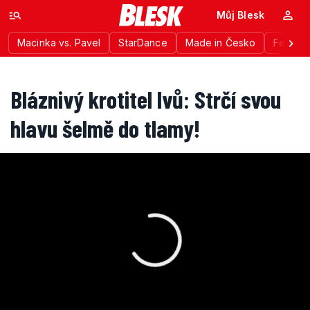
Můj Blesk
Macinka vs. Pavel
StarDance
Made in Česko
Festiva
Bláznivý krotitel lvů: Strčí svou
hlavu šelmě do tlamy!