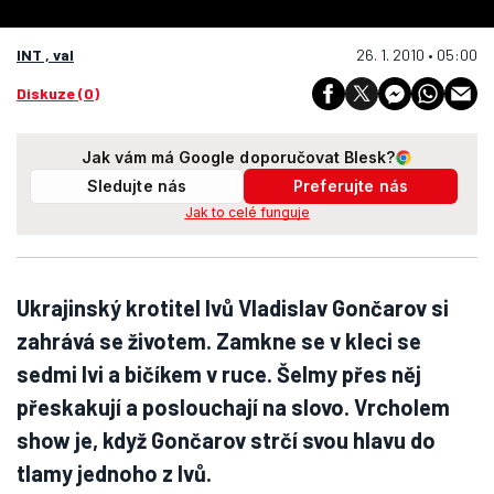
INT , val
26. 1. 2010 • 05:00
Diskuze (0)
Jak vám má Google doporučovat Blesk?
Sledujte nás
Preferujte nás
Jak to celé funguje
Ukrajinský krotitel lvů Vladislav Gončarov si
zahrává se životem. Zamkne se v kleci se
sedmi lvi a bičíkem v ruce. Šelmy přes něj
přeskakují a poslouchají na slovo. Vrcholem
show je, když Gončarov strčí svou hlavu do
tlamy jednoho z lvů.