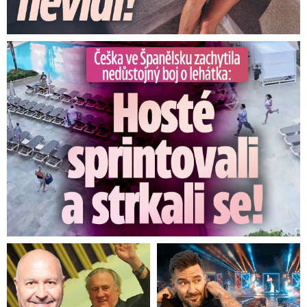
Češka ve Španělsku natočila nedůstojný boj o lehátka