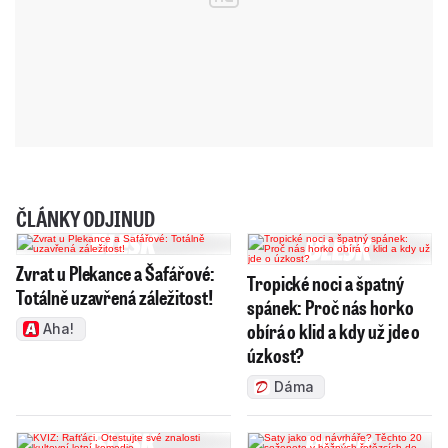
ČLÁNKY ODJINUD
Zvrat u Plekance a Šafářové:
Tropické noci a špatný
Totálně uzavřená záležitost!
spánek: Proč nás horko
obírá o klid a kdy už jde o
Aha!
úzkost?
Dáma