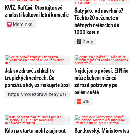
KVÍZ: Rafťáci. Otestujte své
Šaty jako od návrháře?
znalosti kultovní letní komedie
Těchto 20 seženete v
běžných řetězcích do
Maminka
1000 korun
Ženy
Jak se zdravě zchladit v
Nejde jen o počasí. El Niňo
tropických vedrech: Co
může během měsíců
pomáhá a kdy už riskujete úpal
zdražit potraviny po
celém světě
https://mojezdravi.zeny.cz/
e15
Kdo na startu mohl zaujmout
Bartkovský: Ministerstva