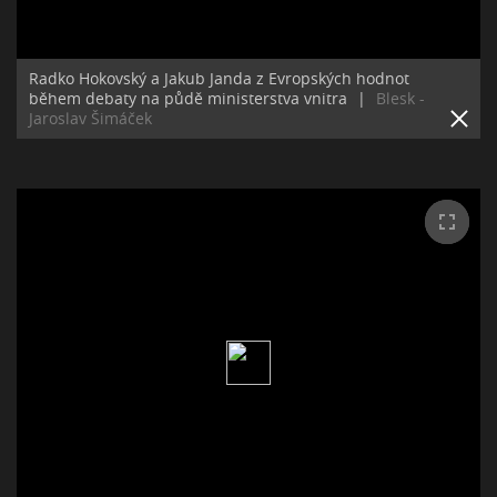
Radko Hokovský a Jakub Janda z Evropských hodnot
během debaty na půdě ministerstva vnitra
|
Blesk -
Jaroslav Šimáček