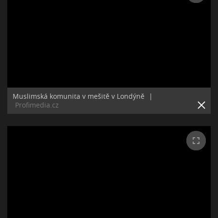
Muslimská komunita v mešitě v Londýně
|
Profimedia.cz