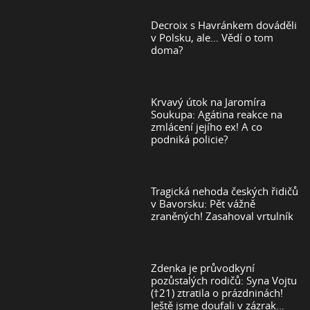
Decroix s Havránkem dováděli
v Polsku, ale… Vědí o tom
doma?
Krvavý útok na Jaromíra
Soukupa: Agátina reakce na
zmlácení jejího ex! A co
podniká policie?
Tragická nehoda českých řidičů
v Bavorsku: Pět vážně
zraněných! Zasahoval vrtulník
Zdenka je průvodkyní
pozůstalých rodičů: Syna Vojtu
(†21) ztratila o prázdninách!
Ještě jsme doufali v zázrak…