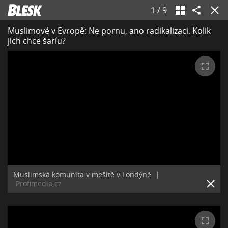
1
/
9
Muslimové v Evropě: Ne pornu, ano radikalizaci. Kolik
jich chce šaríu?
Muslimská komunita v mešitě v Londýně
|
Profimedia.cz