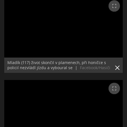
Mladík (†17) život skončil v plamenech, při honičce s
policií nezvládl jízdu a vyboural se
|
Facebook/Hasiči