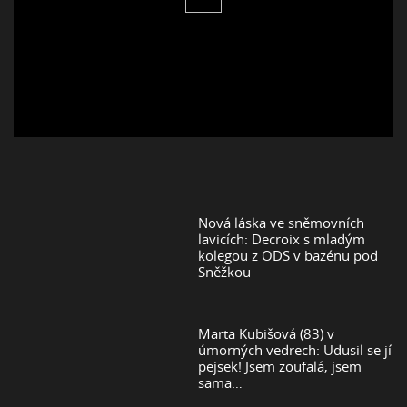
Nová láska ve sněmovních
lavicích: Decroix s mladým
kolegou z ODS v bazénu pod
Sněžkou
Marta Kubišová (83) v
úmorných vedrech: Udusil se jí
pejsek! Jsem zoufalá, jsem
sama…