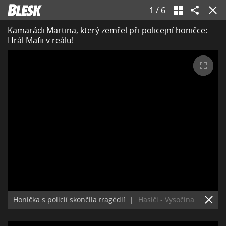
1
/
6
Kamarádi Martina, který zemřel při policejní honičce:
Hrál Mafii v reálu!
Honička s policií skončila tragédií
|
Hasiči - Vysočina