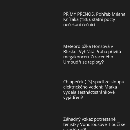
PŘÍMÝ PŘENOS: Pohřeb Milana
Knížáka (†86), státní pocty i
nečekaní řečníci
Meteoroložka Honsová v
Blesku: Vyhřátá Praha přivítá
megakoncert Ztraceného.
Umoudří se teploty?
Chlapeček (†3) spadl ze sloupu
elektrického vedení: Matka
vydala šestnáctistránkové
vyjádření!
Záhadný vzkaz potrestané
tenistky Vondroušové: Loučí se
s kariérou?!