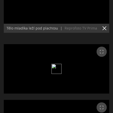
Tělo mladíka leží pod plachtou
|
Reprofoto TV Prima