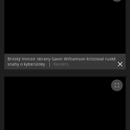
Britský ministr obrany Gavin Williamson kritizoval ruské
snahy o kyberútoky.
|
Reuters