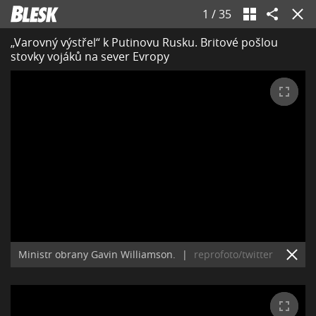
1
/
35
„Varovný výstřel“ k Putinovu Rusku. Britové pošlou
stovky vojáků na sever Evropy
Ministr obrany Gavin Williamson.
|
reprofoto/twitter