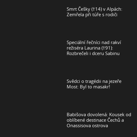
Smrt Češky (†14) v Alpách:
Zemřela při túře s rodiči
Speciální řečníci nad rakví
režiséra Laurina (†91):
Rozbrečeli i dceru Sabinu
Svědci o tragédii na jezeře
Most: Byl to masakr!
Babišova dovolená: Kousek od
oblíbené destinace Čechů a
Onassisova ostrova