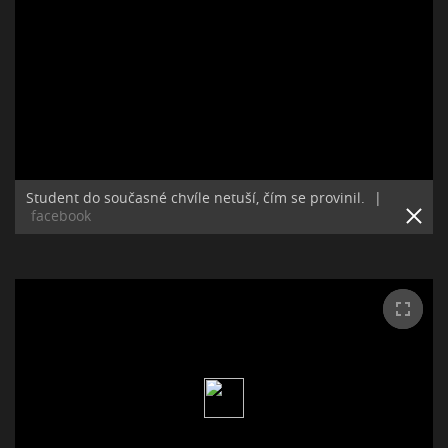
Student do současné chvíle netuší, čím se provinil.
|
facebook