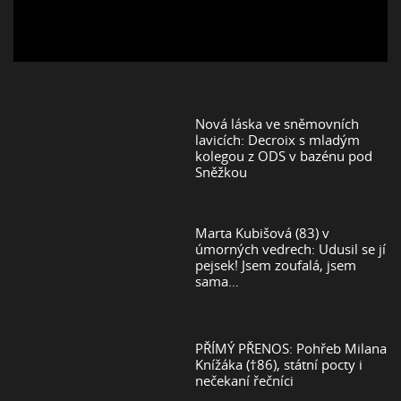
Nová láska ve sněmovních
lavicích: Decroix s mladým
kolegou z ODS v bazénu pod
Sněžkou
Marta Kubišová (83) v
úmorných vedrech: Udusil se jí
pejsek! Jsem zoufalá, jsem
sama…
PŘÍMÝ PŘENOS: Pohřeb Milana
Knížáka (†86), státní pocty i
nečekaní řečníci