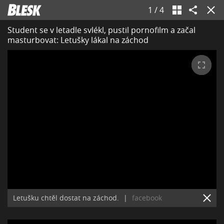
1
/
4
Student se v letadle svlékl, pustil pornofilm a začal
masturbovat: Letušky lákal na záchod
Letušku chtěl dostat na záchod.
|
facebook