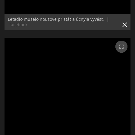
Letadlo muselo nouzově přistát a úchyla vyvést.
|
facebook