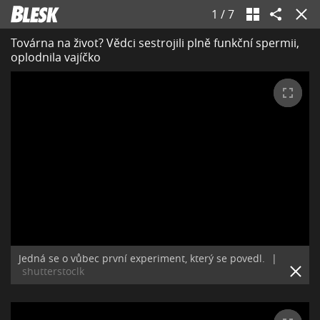
1
/
7
Továrna na život? Vědci sestrojili plně funkční spermii,
oplodnila vajíčko
Jedná se o vůbec první experiment, který se povedl.
|
shutterstoclk