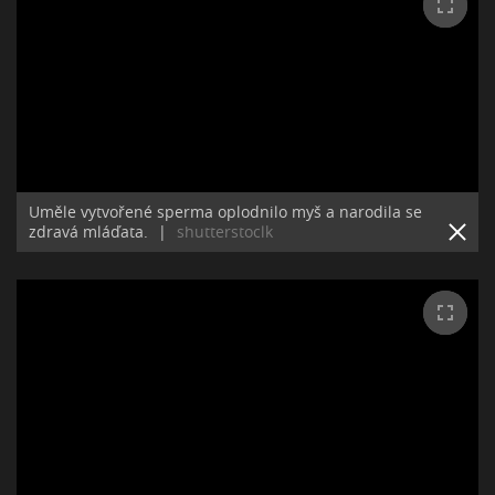
Uměle vytvořené sperma oplodnilo myš a narodila se
zdravá mláďata.
|
shutterstoclk