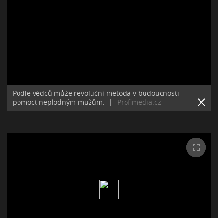
Podle vědců může revoluční metoda v budoucnosti
pomoct neplodným mužům.
|
Profimedia.cz