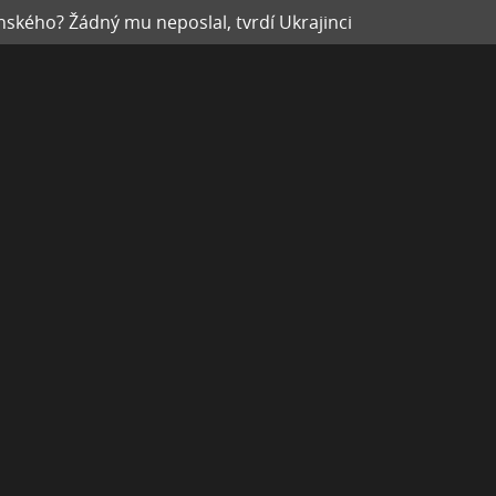
ského? Žádný mu neposlal, tvrdí Ukrajinci