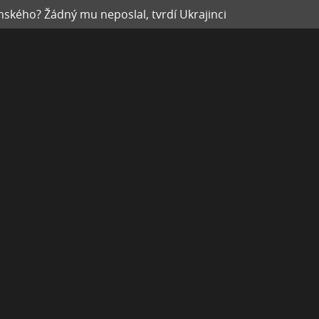
ského? Žádný mu neposlal, tvrdí Ukrajinci