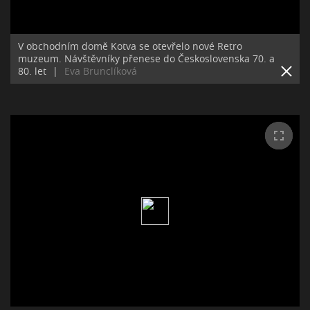
V obchodním domě Kotva se otevřelo nové Retro
muzeum. Návštěvníky přenese do Československa 70. a
80. let
|
Eva Brunclíková