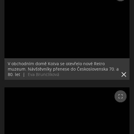
V obchodním domě Kotva se otevřelo nové Retro
muzeum. Návštěvníky přenese do Československa 70. a
80. let
|
Eva Brunclíková