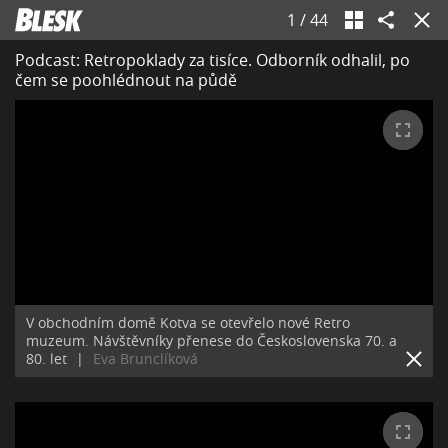
1
/
44
Podcast: Retropoklady za tisíce. Odborník odhalil, po
čem se poohlédnout na půdě
V obchodním domě Kotva se otevřelo nové Retro
muzeum. Návštěvníky přenese do Československa 70. a
80. let
|
Eva Brunclíková