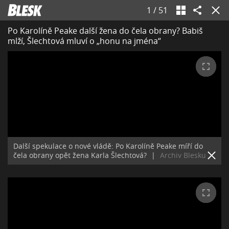
1
/
51
Po Karolíně Peake další žena do čela obrany? Babiš
mlží, Šlechtová mluví o „honu na jména“
Další spekulace o nové vládě: Po Karolíně Peake míří do
čela obrany opět žena Karla Šlechtová?
|
Archiv Blesku