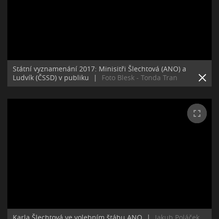
Státní vyznamenání 2017: Minisitři Šlechtová (ANO) a
Ludvík (ČSSD) v publiku
|
Foto Blesk - Tonda Tran
Karla Šlechtová ve volebním štábu ANO
|
Jakub Poláček