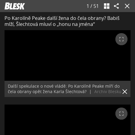
1
/
51
Po Karolíně Peake další žena do čela obrany? Babiš
mlží, Šlechtová mluví o „honu na jména“
Další spekulace o nové vládě: Po Karolíně Peake míří do
čela obrany opět žena Karla Šlechtová?
|
Archiv Blesku