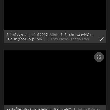
Státní vyznamenání 2017: Minisitři Šlechtová (ANO) a
Ludvík (ČSSD) v publiku
|
Foto Blesk - Tonda Tran
Karla Šlechtová ve volebním štábu ANO
|
Jakub Poláček