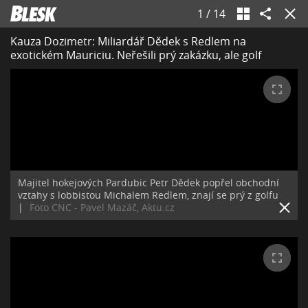
1
/
14
Kauza Dozimetr: Miliardář Dědek s Redlem na
exotickém Mauriciu. Neřešili prý zakázku, ale golf
Majitel hokejových Pardubic Petr Dědek popřel obchodní
vztahy s lobbistou Michalem Redlem, znají se prý z golfu
|
Foto CNC - Pavel Mazáč, Aktu.cz