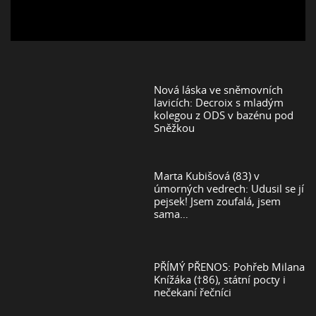
Nová láska ve sněmovních
lavicích: Decroix s mladým
kolegou z ODS v bazénu pod
Sněžkou
Marta Kubišová (83) v
úmorných vedrech: Udusil se jí
pejsek! Jsem zoufalá, jsem
sama…
PŘÍMÝ PŘENOS: Pohřeb Milana
Knížáka (†86), státní pocty i
nečekaní řečníci