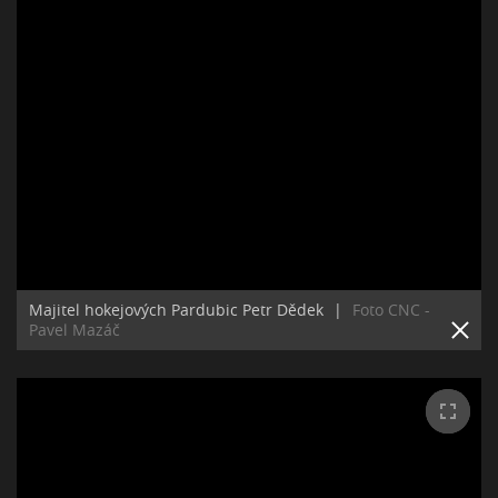
Majitel hokejových Pardubic Petr Dědek
|
Foto CNC -
Pavel Mazáč