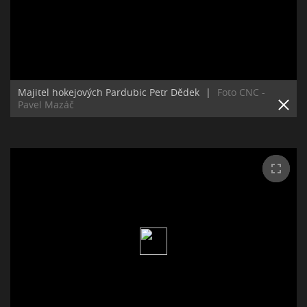
Majitel hokejových Pardubic Petr Dědek
|
Foto CNC -
Pavel Mazáč