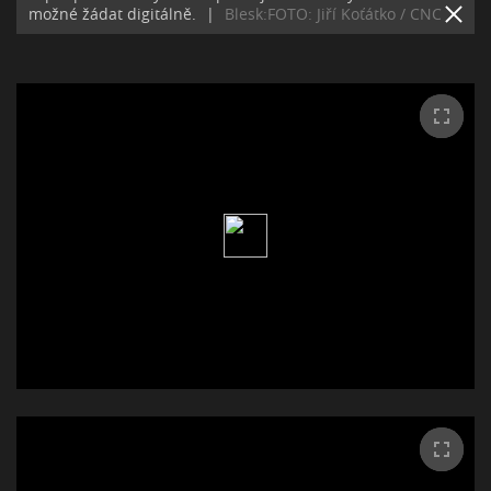
možné žádat digitálně.
|
Blesk:FOTO: Jiří Koťátko / CNC