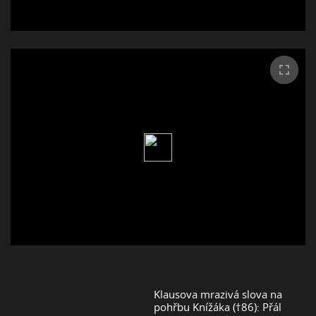
Klausova mrazivá slova na
pohřbu Knížáka (†86): Přál