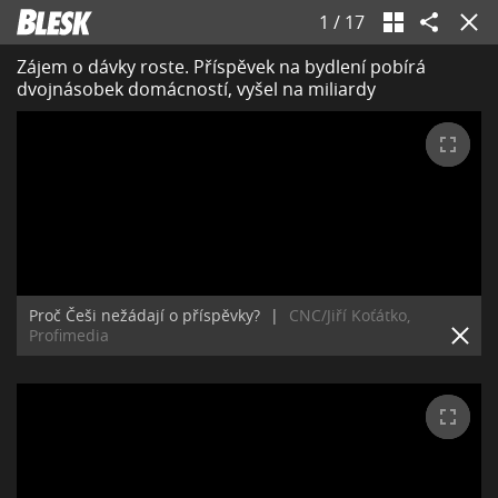
1
/
17
Zájem o dávky roste. Příspěvek na bydlení pobírá
dvojnásobek domácností, vyšel na miliardy
Proč Češi nežádají o příspěvky?
|
CNC/Jiří Koťátko,
Profimedia