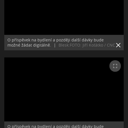
O příspěvek na bydlení a později další dávky bude
možné žádat digitálně.
|
Blesk:FOTO: Jiří Koťátko / CNC
O příspěvek na bydlení a později další dávky bude