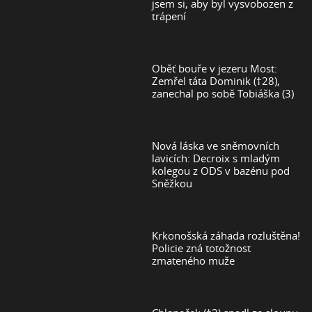
jsem si, aby byl vysvobozen z
trápení
Oběť bouře v jezeru Most:
Zemřel táta Dominik (†28),
zanechal po sobě Tobiáška (3)
Nová láska ve sněmovních
lavicích: Decroix s mladým
kolegou z ODS v bazénu pod
Sněžkou
Krkonošská záhada rozluštěna!
Policie zná totožnost
zmateného muže