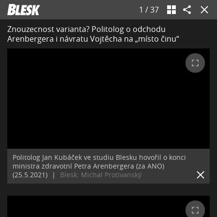
1
/
37
Znouzecnost varianta? Politolog o odchodu
Arenbergera i návratu Vojtěcha na „místo činu“
Politolog Jan Kubáček ve studiu Blesku hovořil o konci
ministra zdravotní Petra Arenbergera (za ANO)
(25.5.2021)
|
Blesk: Michal Protivanský