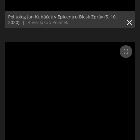
Politolog Jan Kubáček v Epicentru Blesk Zpráv (5. 10.
2020)
|
Blesk:Jakub Poláček