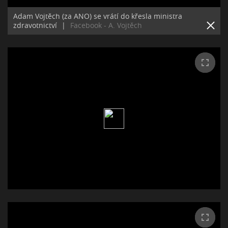
Adam Vojtěch (za ANO) se vrátí do křesla ministra
zdravotnictví
|
Facebook - A. Vojtěch