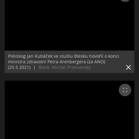
Politolog Jan Kubáček ve studiu Blesku hovořil o konci
ministra zdravotní Petra Arenbergera (za ANO)
(25.5.2021)
|
Blesk: Michal Protivanský