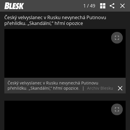
1
/
49
Český velvyslanec v Rusku nevynechá Putinovu
přehlídku. „Skandální,“ hřmí opozice
Český velvyslanec v Rusku nevynechá Putinovu
přehlídku. „Skandální,“ hřmí opozice.
|
Archiv Blesku