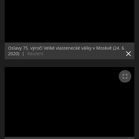
Oslavy 75. výročí Velké vlastenecké války v Moskvě (24. 6.
2020)
|
Reuters