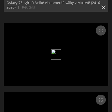
Oslavy 75. výročí Velké vlastenecké války v Moskvě (24. 6.
2020)
|
Reuters