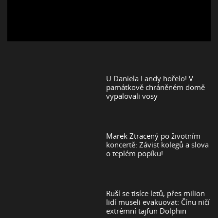
U Daniela Landy hořelo! V
památkově chráněném domě
vypalovali vosy
Marek Ztracený po životním
koncertě: Závist kolegů a slova
o teplém popíku!
Ruší se tisíce letů, přes milion
lidí museli evakuovat: Čínu ničí
extrémní tajfun Dolphin