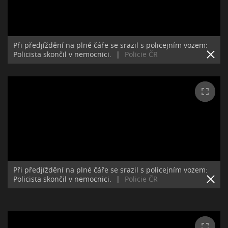
Při předjíždění na plné čáře se srazil s policejním vozem:
Policista skončil v nemocnici.
|
Policie ČR
Při předjíždění na plné čáře se srazil s policejním vozem:
Policista skončil v nemocnici.
|
Policie ČR