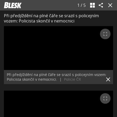
1
/
5
Při předjíždění na plné čáře se srazil s policejním
vozem: Policista skončil v nemocnici
Při předjíždění na plné čáře se srazil s policejním vozem:
Policista skončil v nemocnici.
|
Policie ČR