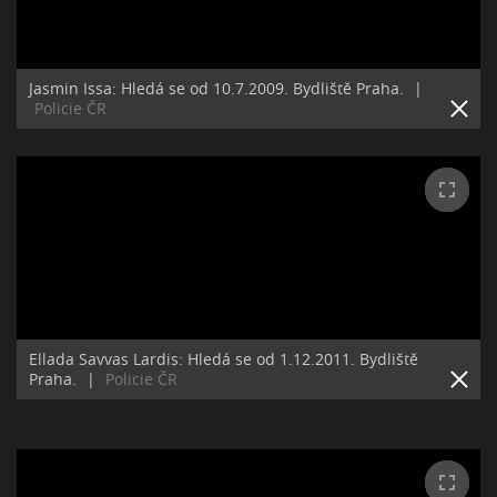
Jasmin Issa: Hledá se od 10.7.2009. Bydliště Praha.
|
Policie ČR
Ellada Savvas Lardis: Hledá se od 1.12.2011. Bydliště
Praha.
|
Policie ČR