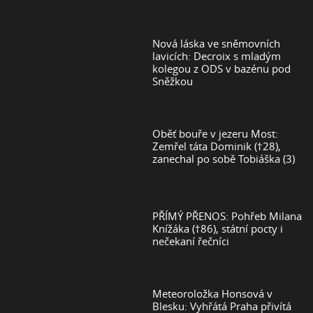
Nová láska ve sněmovních
lavicích: Decroix s mladým
kolegou z ODS v bazénu pod
Sněžkou
Oběť bouře v jezeru Most:
Zemřel táta Dominik (†28),
zanechal po sobě Tobiáška (3)
PŘÍMÝ PŘENOS: Pohřeb Milana
Knížáka (†86), státní pocty i
nečekaní řečníci
Meteoroložka Honsová v
Blesku: Vyhřátá Praha přivítá