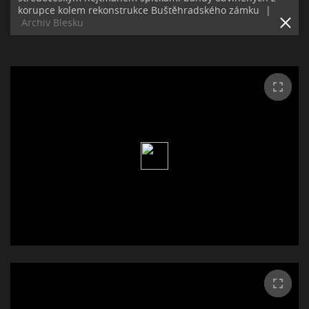
korupce kolem rekonstrukce Buštěhradského zámku
|
Archiv Blesku