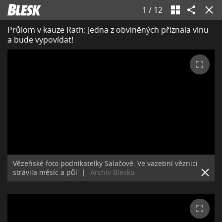
1
/
12
Průlom v kauze Rath: Jedna z obviněných přiznala vinu
a bude vypovídat!
Vězeňské foto podnikatelky Salačové: Ve vazební věznici
strávila měsíc a půl
|
Archiv Blesku