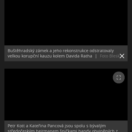
Buštěhradský zámek a jeho rekonstrukce odstratovaly
velkou korupční kauzu kolem Davida Ratha
|
Foto Blesk
Petr Kott a Kateřina Pancová jsou spolu s bývalým
středočeským hejtmanem špičkami bandy obviněných z