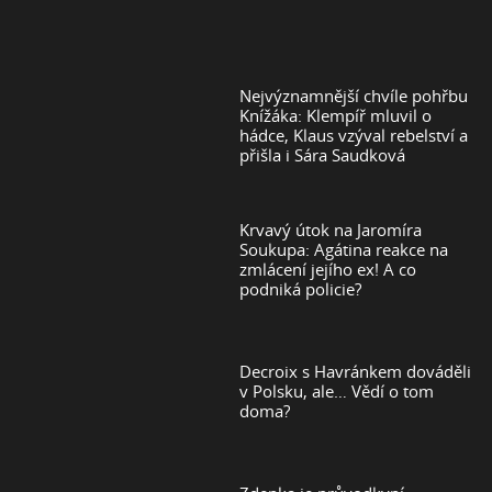
Nejvýznamnější chvíle pohřbu
Knížáka: Klempíř mluvil o
hádce, Klaus vzýval rebelství a
přišla i Sára Saudková
Krvavý útok na Jaromíra
Soukupa: Agátina reakce na
zmlácení jejího ex! A co
podniká policie?
Decroix s Havránkem dováděli
v Polsku, ale… Vědí o tom
doma?