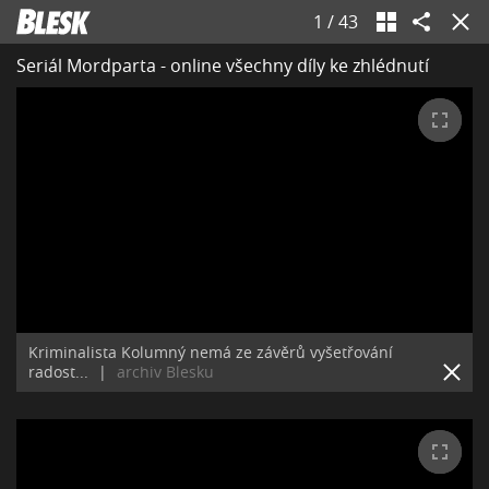
1
/
43
Seriál Mordparta - online všechny díly ke zhlédnutí
Kriminalista Kolumný nemá ze závěrů vyšetřování
radost...
|
archiv Blesku