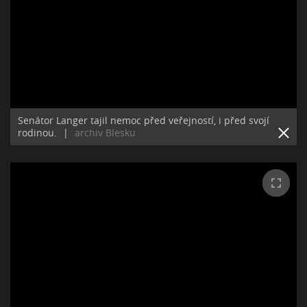
Senátor Langer tajil nemoc před veřejností, i před svojí
rodinou.
|
archiv Blesku