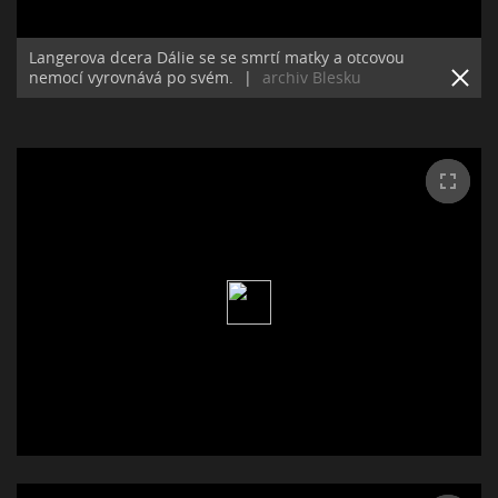
Langerova dcera Dálie se se smrtí matky a otcovou
nemocí vyrovnává po svém.
|
archiv Blesku