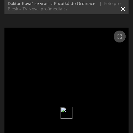
Doktor Kovář se vrací z Počátků do Ordinace.
|
Foto pro
Blesk – TV Nova, profimedia.cz