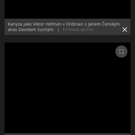
Kanyza jako Viktor Hofman v Ordinaci s Janem Čenským
alias Davidem Suchým.
|
TV Nova, archiv