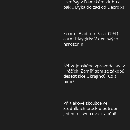
Úsměvy v Dámském klubu a
pak… Dýka do zad od Decroix!
Zemřel Vladimír Páral (†94),
autor Playgirls: V den svých
narozenin!
Šéf Vojenského zpravodajství v
Hráčích: Zamíří sem ze zákopů
desetitisíce Ukrajinců! Co s
nimi?
Při tlakové zkoušce ve
Stodůlkách prasklo potrubí:
Jeden mrtvý a dva zranění!