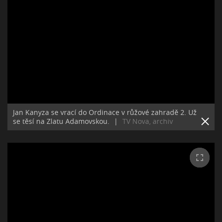
Jan Kanyza se vrací do Ordinace v růžové zahradě 2. Už
se těsí na Zlatu Adamovskou.
|
TV Nova, archiv