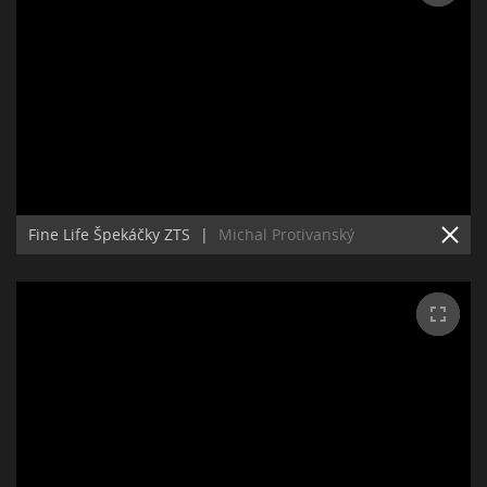
Fine Life Špekáčky ZTS
|
Michal Protivanský