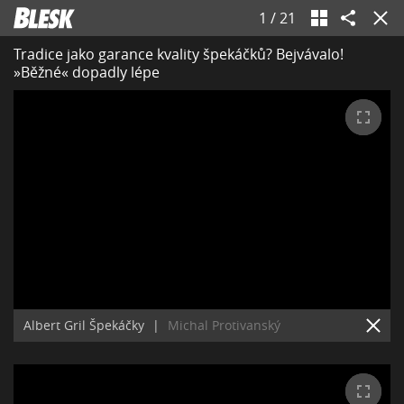
1
/
21
Tradice jako garance kvality špekáčků? Bejvávalo!
»Běžné« dopadly lépe
Albert Gril Špekáčky
|
Michal Protivanský