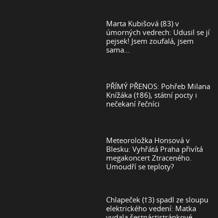
Marta Kubišová (83) v
úmorných vedrech: Udusil se jí
pejsek! Jsem zoufalá, jsem
sama…
PŘÍMÝ PŘENOS: Pohřeb Milana
Knížáka (†86), státní pocty i
nečekaní řečníci
Meteoroložka Honsová v
Blesku: Vyhřátá Praha přivítá
megakoncert Ztraceného.
Umoudří se teploty?
Chlapeček (†3) spadl ze sloupu
elektrického vedení: Matka
vydala šestnáctistránkové