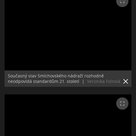
Současný stav Smíchovského nádraží rozhodně
neodpovídá standardům 21. století
|
Veronika Foltová