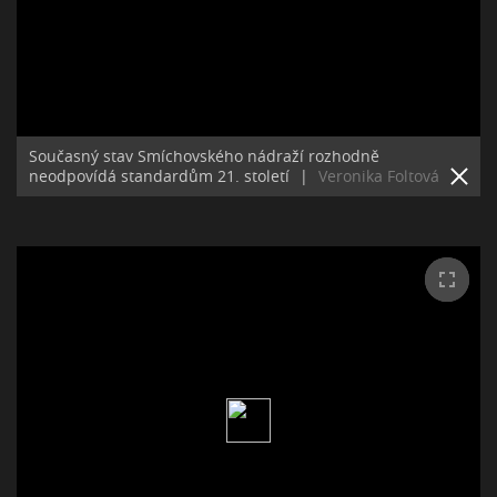
Současný stav Smíchovského nádraží rozhodně
neodpovídá standardům 21. století
|
Veronika Foltová