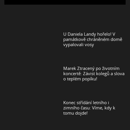
U Daniela Landy hořelo! V
památkově chráněném domě
vypalovali vosy
Marek Ztracený po životním
koncertě: Závist kolegů a slova
o teplém popíku!
Konec střídání letního i
zimního času: Víme, kdy k
tomu dojde!