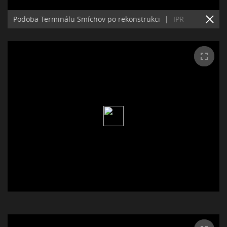
Podoba Terminálu Smíchov po rekonstrukci
|
IPR