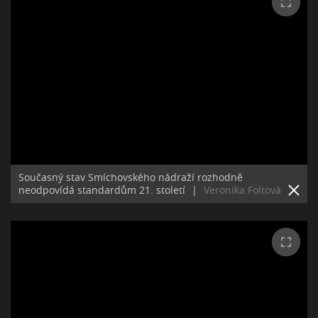
Současný stav Smíchovského nádraží rozhodně
neodpovídá standardům 21. století
|
Veronika Foltová