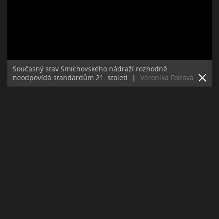
Současný stav Smíchovského nádraží rozhodně
neodpovídá standardům 21. století
|
Veronika Foltová