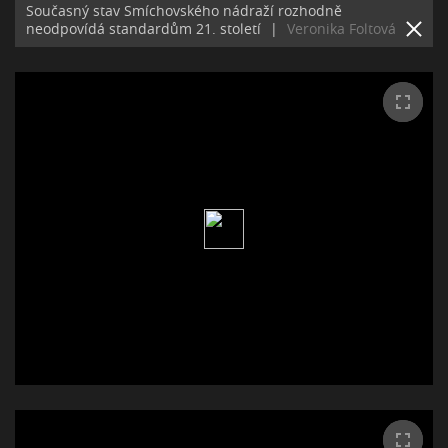
Současný stav Smíchovského nádraží rozhodně
neodpovídá standardům 21. století
|
Veronika Foltová