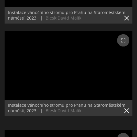
Instalace vánočního stromu pro Prahu na Staroměstském
náměstí, 2023.
|
Blesk:David Malik
Instalace vánočního stromu pro Prahu na Staroměstském
náměstí, 2023.
|
Blesk:David Malik