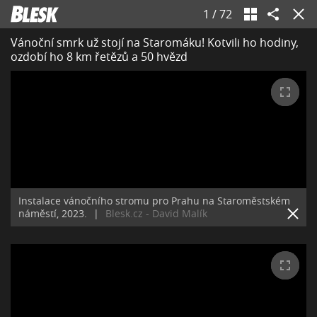
1
/
72
Vánoční smrk už stojí na Staromáku! Kotvili ho hodiny,
ozdobí ho 8 km řetězů a 50 hvězd
Instalace vánočního stromu pro Prahu na Staroměstském
náměstí, 2023.
|
Blesk.cz - David Malík