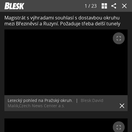
1
/
23
Magistrát s výhradami souhlasí s dostavbou okruhu
mezi Březiněvsí a Ruzyní. Požaduje třeba delší tunely
Letecký pohled na Pražský okruh.
|
Blesk:David
Malik,Czech News Center a.s.