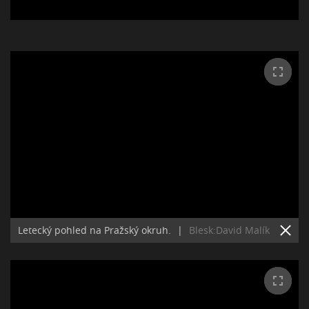
Letecký pohled na Pražský okruh.
|
Blesk:David Malík