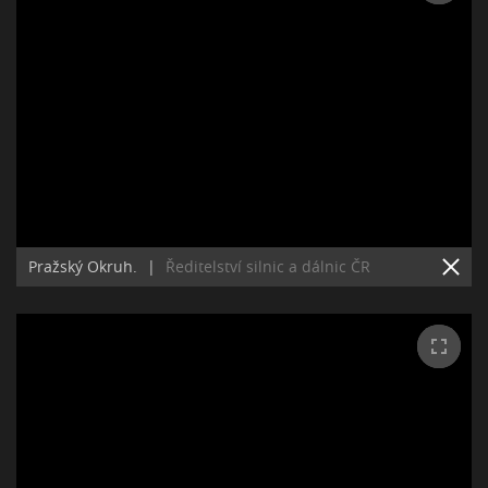
Pražský Okruh.
|
Ředitelství silnic a dálnic ČR