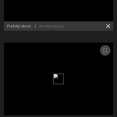
Pražský okruh.
|
okruhprahy.cz