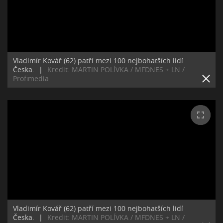
Vladimír Kovář (62) patří mezi 100 nejbohatších lidí
Česka.
|
Kredit: MARTIN POLÍVKA / MFDNES + LN /
Profimedia
Vladimír Kovář (62) patří mezi 100 nejbohatších lidí
Česka.
|
Kredit: MARTIN POLÍVKA / MFDNES + LN /