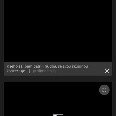
K jeho zálibám patří i hudba, se svou skupinou
koncertuje.
|
profimedia.cz