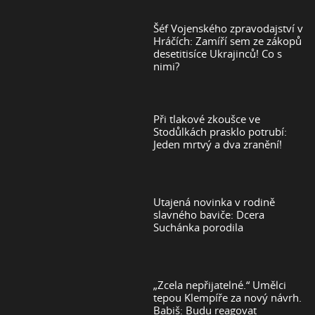
Šéf Vojenského zpravodajství v
Hráčích: Zamíří sem ze zákopů
desetitisíce Ukrajinců! Co s
nimi?
Při tlakové zkoušce ve
Stodůlkách prasklo potrubí:
Jeden mrtvý a dva zranění!
Utajená novinka v rodině
slavného baviče: Dcera
Suchánka porodila
„Zcela nepřijatelné.“ Umělci
tepou Klempíře za nový návrh.
Babiš: Budu reagovat