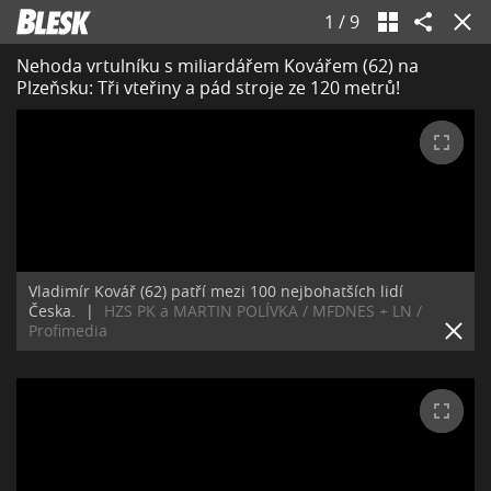
1
/
9
Nehoda vrtulníku s miliardářem Kovářem (62) na
Plzeňsku: Tři vteřiny a pád stroje ze 120 metrů!
Vladimír Kovář (62) patří mezi 100 nejbohatších lidí
Česka.
|
HZS PK a MARTIN POLÍVKA / MFDNES + LN /
Profimedia