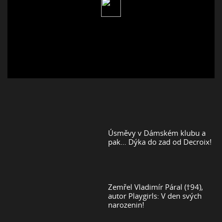
Úsměvy v Dámském klubu a
pak… Dýka do zad od Decroix!
Zemřel Vladimír Páral (†94),
autor Playgirls: V den svých
narozenin!