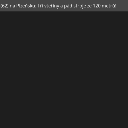
2) na Plzeňsku: Tři vteřiny a pád stroje ze 120 metrů!