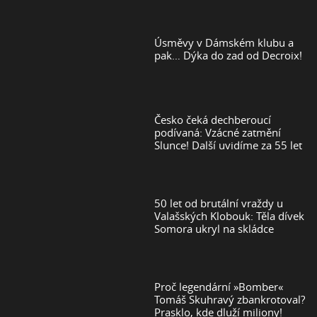
Úsměvy v Dámském klubu a
pak… Dýka do zad od Decroix!
Česko čeká dechberoucí
podívaná: Vzácné zatmění
Slunce! Další uvidíme za 55 let
50 let od brutální vraždy u
Valašských Klobouk: Těla dívek
Somora ukryl na skládce
Proč legendární »Bomber«
Tomáš Skuhravý zbankrotoval?
Prasklo, kde dluží miliony!