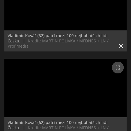
Vladimír Kovář (62) patří mezi 100 nejbohatších lidí
Česka.
|
Kredit: MARTIN POLÍVKA / MFDNES + LN /
Profimedia
Vladimír Kovář (62) patří mezi 100 nejbohatších lidí
Česka.
|
Kredit: MARTIN POLÍVKA / MFDNES + LN /