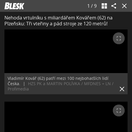
1
/
9
Nehoda vrtulníku s miliardářem Kovářem (62) na
Plzeňsku: Tři vteřiny a pád stroje ze 120 metrů!
Vladimír Kovář (62) patří mezi 100 nejbohatších lidí
Česka.
|
HZS PK a MARTIN POLÍVKA / MFDNES + LN /
Profimedia