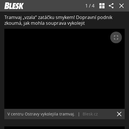
1
/
4
Tramvaj „vzala“ zatáčku smykem! Dopravní podnik
zkoumá, jak mohla souprava vykolejit
V centru Ostravy vykolejila tramvaj.
|
Blesk.cz