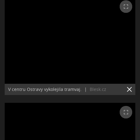
V centru Ostravy vykolejila tramvaj.
|
Blesk.cz