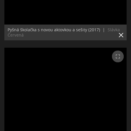
Pyšná školačka s novou aktovkou a sešity (2017)
|
Slávka
Červená