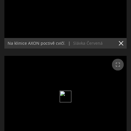
Na klinice AXON poctivě cvičí.
|
Slávka Červená