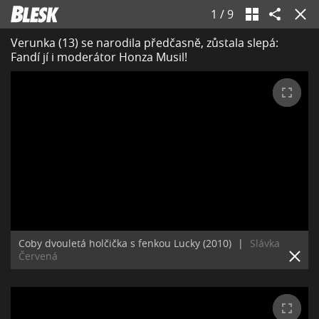
1
/
9
Verunka (13) se narodila předčasně, zůstala slepá:
Fandí jí i moderátor Honza Musil!
Coby dvouletá holčička s fenkou Lucky (2010)
|
Slávka
Červená