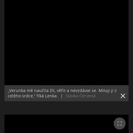
„Verunka mě naučila žít, věřit a nevzdávat se. Miluji ji z
celého srdce,“ říká Lenka.
|
Slávka Červená