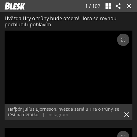
1
/
102
Hvězda Hry o trůny bude otcem! Hora se rovnou
pochlubil i pohlavím
Hafþór Júlíus Björnsson, hvězda seriálu Hra o trůny, se
těší na děťátko.
|
Instagram