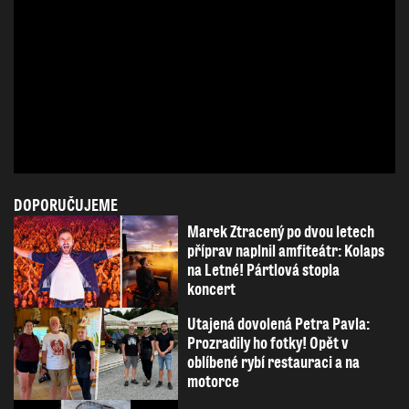
DOPORUČUJEME
Marek Ztracený po dvou letech
příprav naplnil amfiteátr: Kolaps
na Letné! Pártlová stopla
koncert
Utajená dovolená Petra Pavla:
Prozradily ho fotky! Opět v
oblíbené rybí restauraci a na
motorce