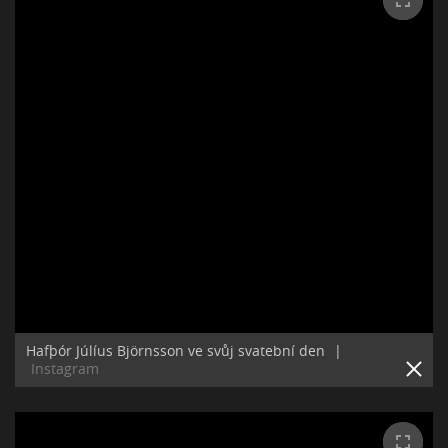
Hafþór Júlíus Björnsson ve svůj svatební den
|
Instagram