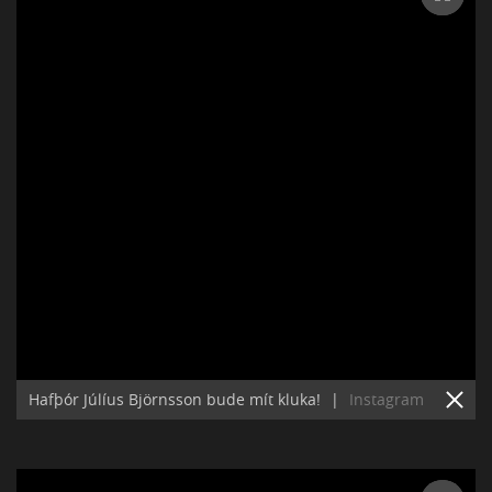
Hafþór Júlíus Björnsson bude mít kluka!
|
Instagram