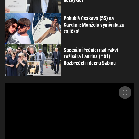
nezvykle?
Pohublá Csáková (55) na
Sardinii: Manžela vyměnila za
zajíčka!
Speciální řečníci nad rakví
režiséra Laurina (†91):
Rozbrečeli i dceru Sabinu