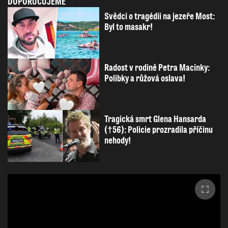
DOPORUČUJEME
Svědci o tragédii na jezeře Most:
Byl to masakr!
Radost v rodině Petra Macinky:
Polibky a růžová oslava!
Tragická smrt Glena Hansarda
(†56): Policie prozradila příčinu
nehody!