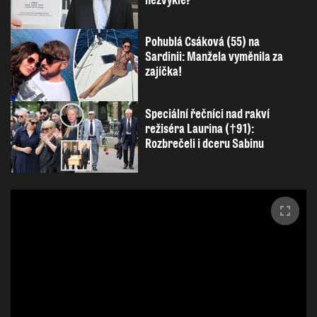
nezvykle?
Pohublá Csáková (55) na
Sardinii: Manžela vyměnila za
zajíčka!
Speciální řečníci nad rakví
režiséra Laurina (†91):
Rozbrečeli i dceru Sabinu