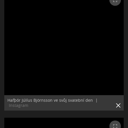
Hafþór Júlíus Björnsson ve svůj svatební den
|
Instagram