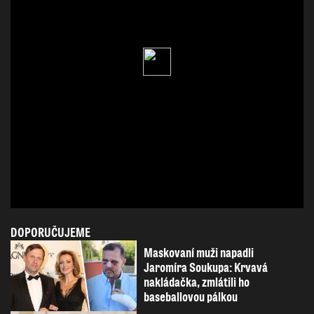
DOPORUČUJEME
Maskovaní muži napadli
Jaromíra Soukupa: Krvavá
nakládačka, zmlátili ho
baseballovou pálkou