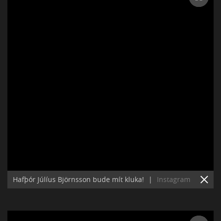
Hafþór Júlíus Björnsson bude mít kluka!
|
Instagram