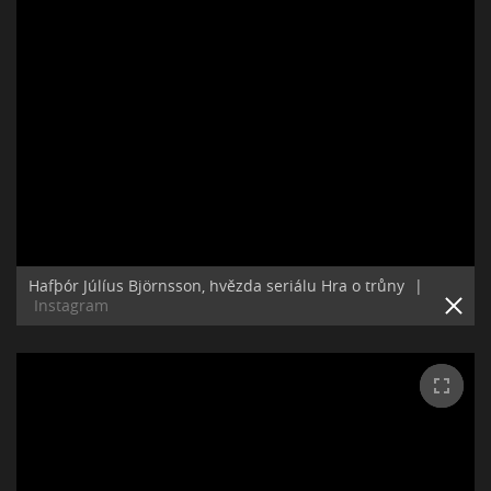
Hafþór Júlíus Björnsson, hvězda seriálu Hra o trůny
|
Instagram