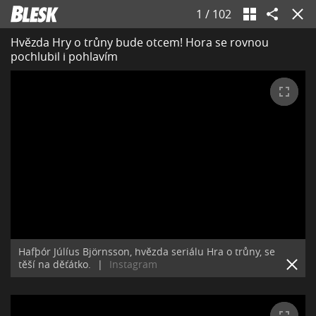
1
/
102
Hvězda Hry o trůny bude otcem! Hora se rovnou
pochlubil i pohlavím
Hafþór Júlíus Björnsson, hvězda seriálu Hra o trůny, se
těší na děťátko.
|
Instagram