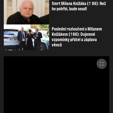
Smrt Milana Knížáka († 86): Než
ho pohřbí, bude soud!
Poslední rozloučení s Milanem
Knížákem (†86): Dojemné
vzpomínky přátel a záplava
věnců