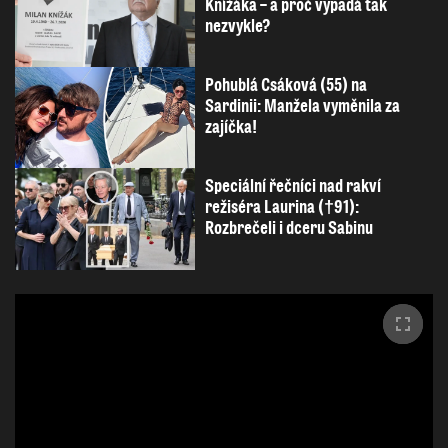
Knížáka – a proč vypadá tak
nezvykle?
Pohublá Csáková (55) na
Sardinii: Manžela vyměnila za
zajíčka!
Speciální řečníci nad rakví
režiséra Laurina (†91):
Rozbrečeli i dceru Sabinu