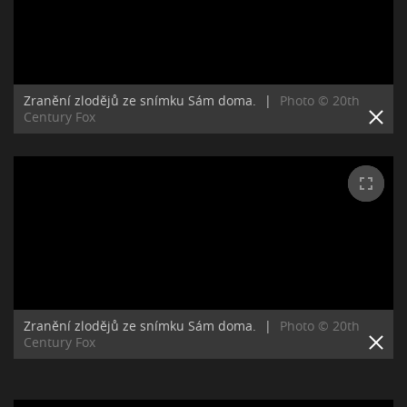
Zranění zlodějů ze snímku Sám doma.
|
Photo © 20th
Century Fox
Zranění zlodějů ze snímku Sám doma.
|
Photo © 20th
Century Fox