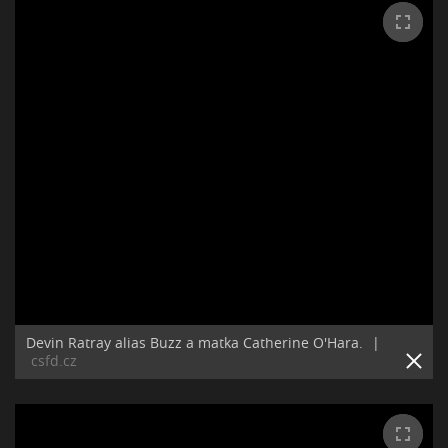
Devin Ratray alias Buzz a matka Catherine O'Hara.
|
csfd.cz