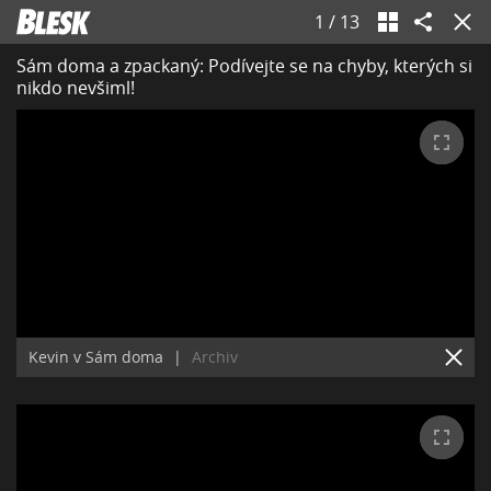
1
/
13
Sám doma a zpackaný: Podívejte se na chyby, kterých si
nikdo nevšiml!
Kevin v Sám doma
|
Archiv