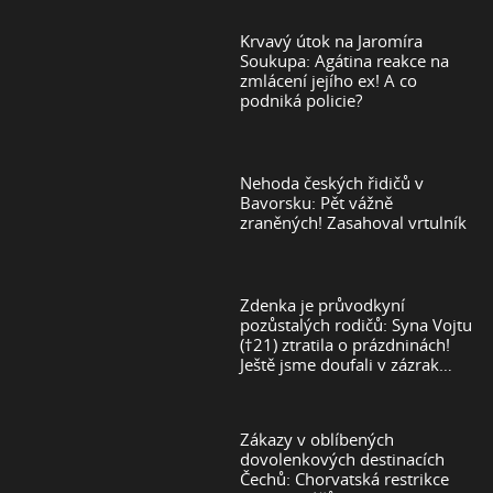
Krvavý útok na Jaromíra
Soukupa: Agátina reakce na
zmlácení jejího ex! A co
podniká policie?
Nehoda českých řidičů v
Bavorsku: Pět vážně
zraněných! Zasahoval vrtulník
Zdenka je průvodkyní
pozůstalých rodičů: Syna Vojtu
(†21) ztratila o prázdninách!
Ještě jsme doufali v zázrak…
Zákazy v oblíbených
dovolenkových destinacích
Čechů: Chorvatská restrikce