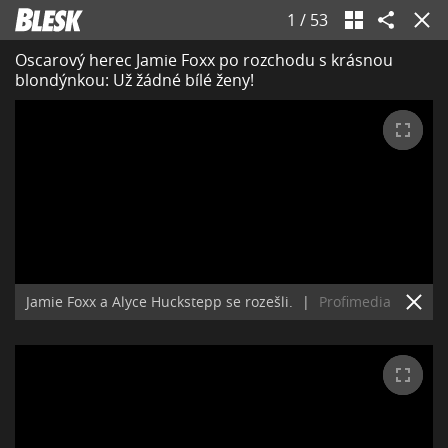
1
/
53
Oscarový herec Jamie Foxx po rozchodu s krásnou
blondýnkou: Už žádné bílé ženy!
Jamie Foxx a Alyce Huckstepp se rozešli.
|
Profimedia