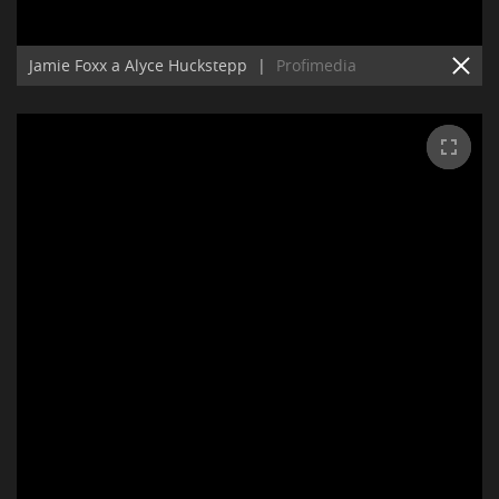
Jamie Foxx a Alyce Huckstepp
|
Profimedia