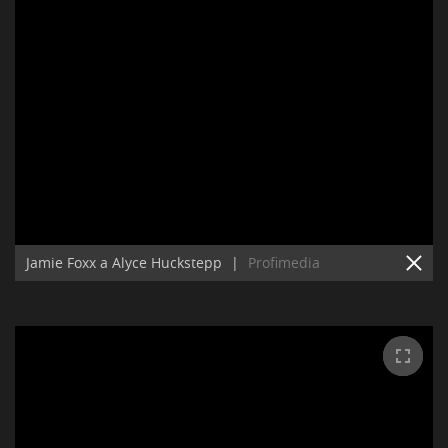
Jamie Foxx a Alyce Huckstepp
|
Profimedia