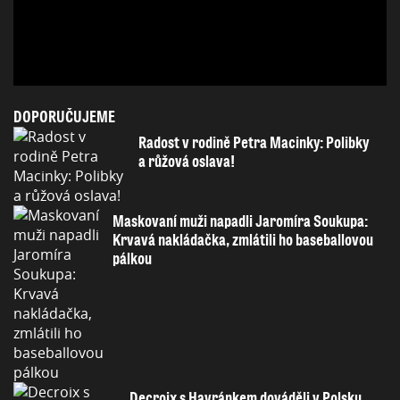
DOPORUČUJEME
Radost v rodině Petra Macinky: Polibky
a růžová oslava!
Maskovaní muži napadli Jaromíra Soukupa:
Krvavá nakládačka, zmlátili ho baseballovou
pálkou
Decroix s Havránkem dováděli v Polsku,