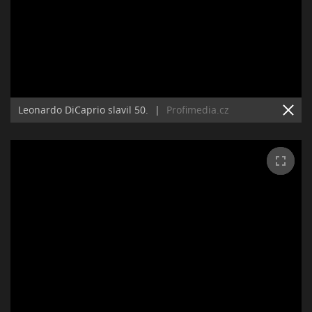
Leonardo DiCaprio slavil 50.
|
Profimedia.cz