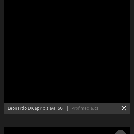
Leonardo DiCaprio slavil 50.
|
Profimedia.cz