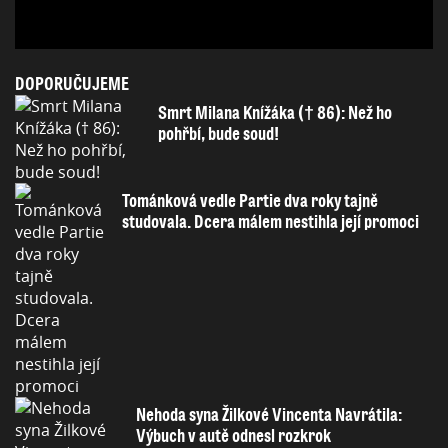
DOPORUČUJEME
Smrt Milana Knížáka († 86): Než ho
pohřbí, bude soud!
Tománková vedle Partie dva roky tajně
studovala. Dcera málem nestihla její promoci
Nehoda syna Žilkové Vincenta Navrátila:
Výbuch v autě odnesl rozkrok