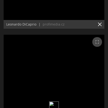
Leonardo DiCaprio
|
profimedia.cz