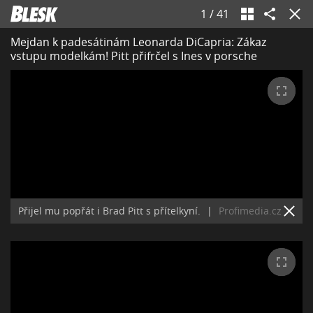
1
/
41
Mejdan k padesátinám Leonarda DiCapria: Zákaz
vstupu modelkám! Pitt přifrčel s Ines v porsche
Přijel mu popřát i Brad Pitt s přítelkyní.
|
Profimedia.cz