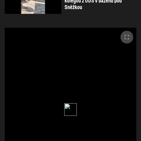
kolegou z ODS v bazénu pod
Sněžkou