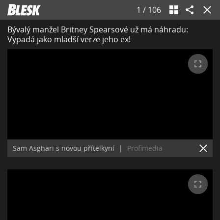
1
/
106
Bývalý manžel Britney Spearsové už má náhradu:
Vypadá jako mladší verze jeho ex!
Sam Asghari s novou přítelkyní
|
Profimedia