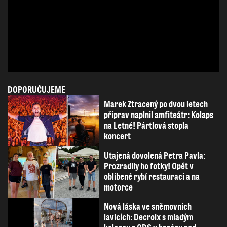
DOPORUČUJEME
Marek Ztracený po dvou letech
příprav naplnil amfiteátr: Kolaps
na Letné! Pártlová stopla
koncert
Utajená dovolená Petra Pavla:
Prozradily ho fotky! Opět v
oblíbené rybí restauraci a na
motorce
Nová láska ve sněmovních
lavicích: Decroix s mladým