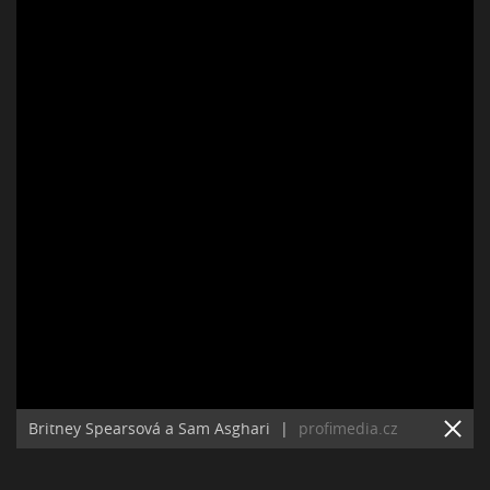
Britney Spearsová a Sam Asghari
|
profimedia.cz