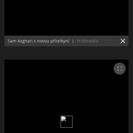
Sam Asghari s novou přítelkyní
|
Profimedia