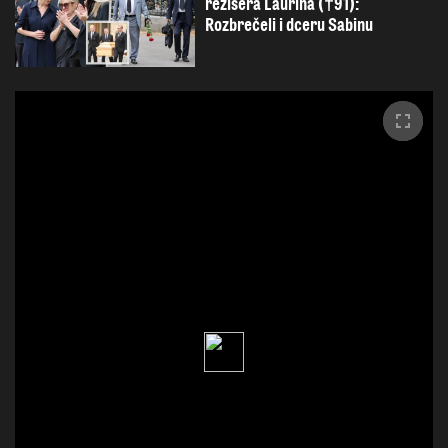
režiséra Laurina (†91):
Rozbrečeli i dceru Sabinu