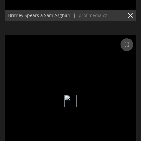
Britney Spears a Sam Asghari
|
profimedia.cz