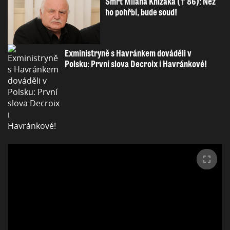
Smrt Milana Knížáka († 86): Než
ho pohřbí, bude soud!
Exministryně s Havránkem dováděli v
Polsku: První slova Decroix i Havránkové!