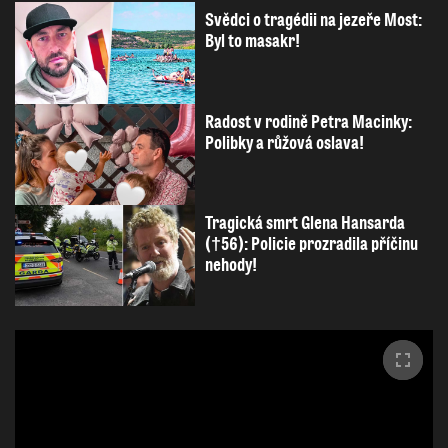
Svědci o tragédii na jezeře Most:
Byl to masakr!
Radost v rodině Petra Macinky:
Polibky a růžová oslava!
Tragická smrt Glena Hansarda
(†56): Policie prozradila příčinu
nehody!