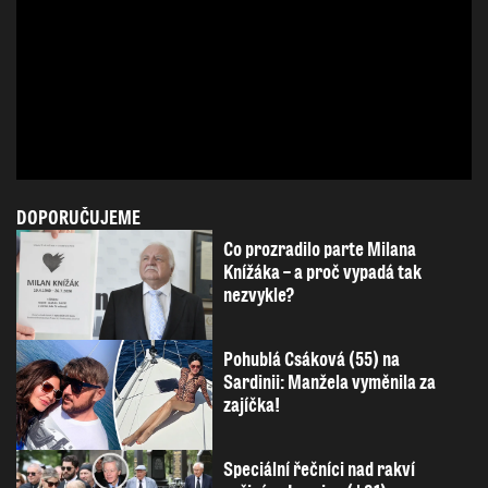
DOPORUČUJEME
Co prozradilo parte Milana
Knížáka – a proč vypadá tak
nezvykle?
Pohublá Csáková (55) na
Sardinii: Manžela vyměnila za
zajíčka!
Speciální řečníci nad rakví