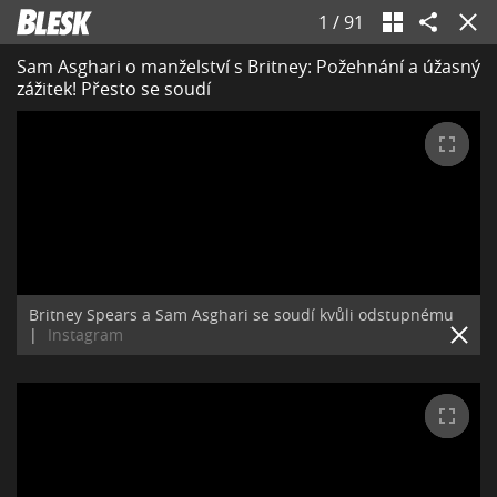
1
/
91
Sam Asghari o manželství s Britney: Požehnání a úžasný
zážitek! Přesto se soudí
Britney Spears a Sam Asghari se soudí kvůli odstupnému
|
Instagram