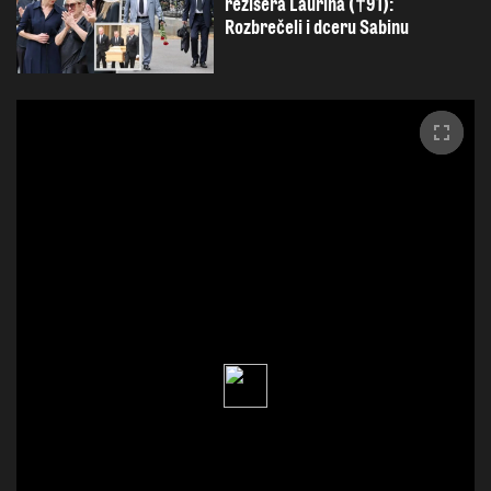
režiséra Laurina (†91):
Rozbrečeli i dceru Sabinu