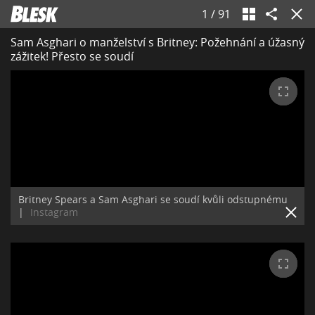
1
/
91
Sam Asghari o manželství s Britney: Požehnání a úžasný
zážitek! Přesto se soudí
Britney Spears a Sam Asghari se soudí kvůli odstupnému
|
Instagram