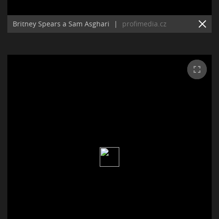
Britney Spears a Sam Asghari
|
profimedia.cz