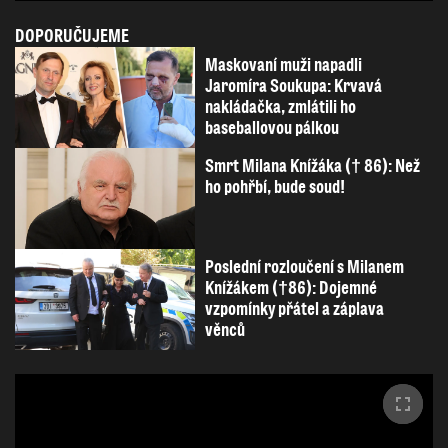
DOPORUČUJEME
Maskovaní muži napadli
Jaromíra Soukupa: Krvavá
nakládačka, zmlátili ho
baseballovou pálkou
Smrt Milana Knížáka († 86): Než
ho pohřbí, bude soud!
Poslední rozloučení s Milanem
Knížákem (†86): Dojemné
vzpomínky přátel a záplava
věnců