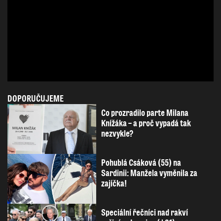
DOPORUČUJEME
Co prozradilo parte Milana
Knížáka – a proč vypadá tak
nezvykle?
Pohublá Csáková (55) na
Sardinii: Manžela vyměnila za
zajíčka!
Speciální řečníci nad rakví