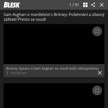
1
/
91
Sam Asghari o manželství s Britney: Požehnání a úžasný
zážitek! Přesto se soudí
Britney Spears a Sam Asghari se soudí kvůli odstupnému
|
Instagram