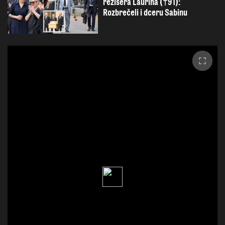
režiséra Laurina (†91):
Rozbrečeli i dceru Sabinu