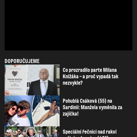
DOPORUČUJEME
Co prozradilo parte Milana
Knížáka – a proč vypadá tak
nezvykle?
Pohublá Csáková (55) na
Sardinii: Manžela vyměnila za
zajíčka!
Speciální řečníci nad rakví