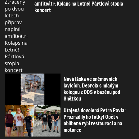
amfiteátr: Kolaps na Letné! Pártlová stopla
koncert
Nová láska ve sněmovních
lavicích: Decroix s mladým
kolegou z ODS v bazénu pod
Sněžkou
Utajená dovolená Petra Pavla:
Prozradily ho fotky! Opět v
oblíbené rybí restauraci a na
motorce