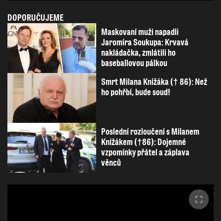
DOPORUČUJEME
Maskovaní muži napadli
Jaromíra Soukupa: Krvavá
nakládačka, zmlátili ho
baseballovou pálkou
Smrt Milana Knížáka († 86): Než
ho pohřbí, bude soud!
Poslední rozloučení s Milanem
Knížákem (†86): Dojemné
vzpomínky přátel a záplava
věnců