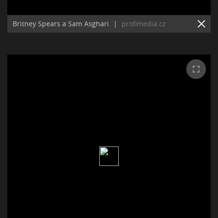
Britney Spears a Sam Asghari
|
profimedia.cz