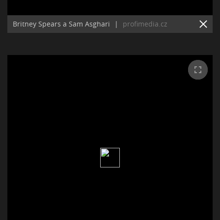
Britney Spears a Sam Asghari
|
profimedia.cz