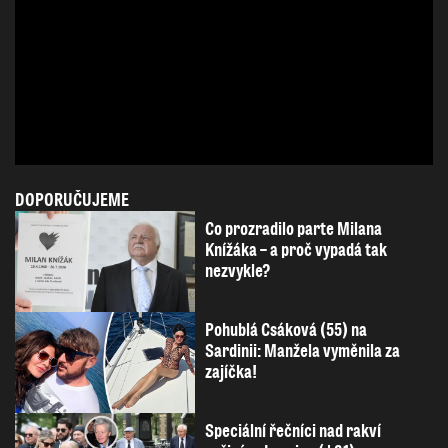
DOPORUČUJEME
Co prozradilo parte Milana
Knížáka – a proč vypadá tak
nezvykle?
Pohublá Csáková (55) na
Sardinii: Manžela vyměnila za
zajíčka!
Speciální řečníci nad rakví