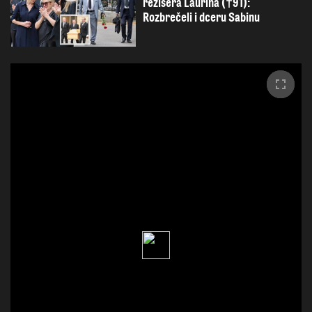
režiséra Laurina (†91):
Rozbrečeli i dceru Sabinu