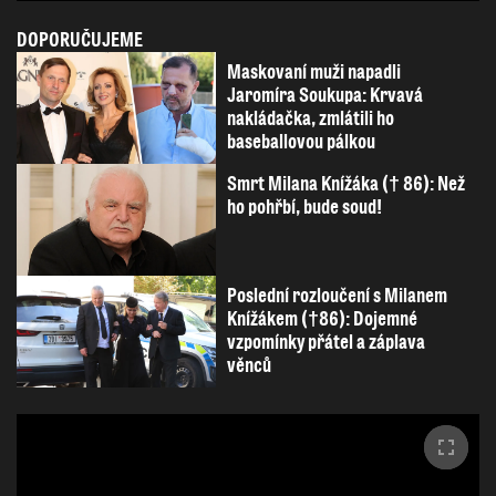
DOPORUČUJEME
Maskovaní muži napadli
Jaromíra Soukupa: Krvavá
nakládačka, zmlátili ho
baseballovou pálkou
Smrt Milana Knížáka († 86): Než
ho pohřbí, bude soud!
Poslední rozloučení s Milanem
Knížákem (†86): Dojemné
vzpomínky přátel a záplava
věnců