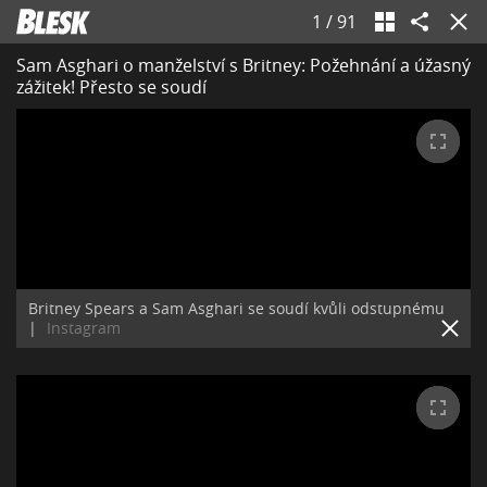
1
/
91
Sam Asghari o manželství s Britney: Požehnání a úžasný
zážitek! Přesto se soudí
Britney Spears a Sam Asghari se soudí kvůli odstupnému
|
Instagram