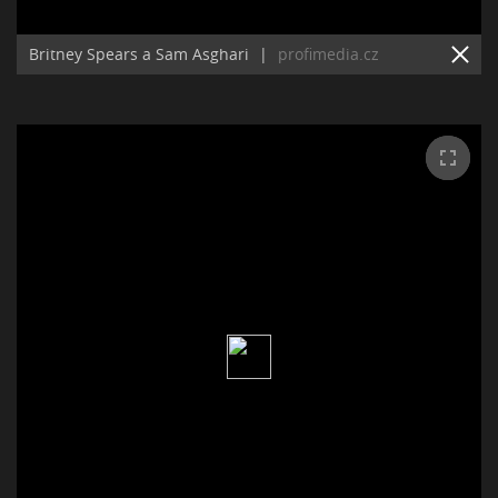
Britney Spears a Sam Asghari
|
profimedia.cz