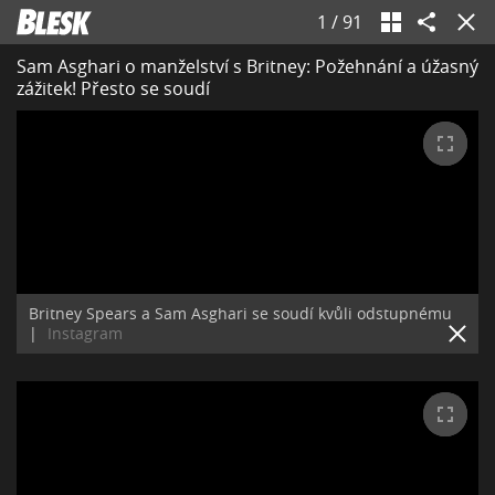
1
/
91
Sam Asghari o manželství s Britney: Požehnání a úžasný
zážitek! Přesto se soudí
Britney Spears a Sam Asghari se soudí kvůli odstupnému
|
Instagram