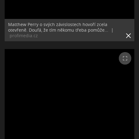
Matthew Perry o svých závislostech hovoří zcela
otevřeně. Doufá, že tím někomu třeba pomůže...
|
profimedia.cz