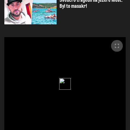
Svědci o tragédii na jezeře Most:
Byl to masakr!