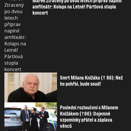
Marek Ztracený po dvou letech příprav naplnil
amfiteátr: Kolaps na Letné! Pártlová stopla
koncert
Smrt Milana Knížáka († 86): Než
ho pohřbí, bude soud!
Poslední rozloučení s Milanem
Knížákem (†86): Dojemné
vzpomínky přátel a záplava
věnců