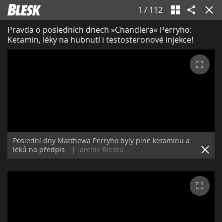
1
/
112
Pravda o posledních dnech »Chandlera« Perryho:
Ketamin, léky na hubnutí i testosteronové injekce!
Poslední dny Matthewa Perryho byly plné ketaminu a
léků na předpis.
|
archiv Blesku