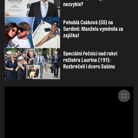
nezvykle?
Pohublá Csáková (55) na
Sardinii: Manžela vyměnila za
zajíčka!
Speciální řečníci nad rakví
režiséra Laurina (†91):
Rozbrečeli i dceru Sabinu