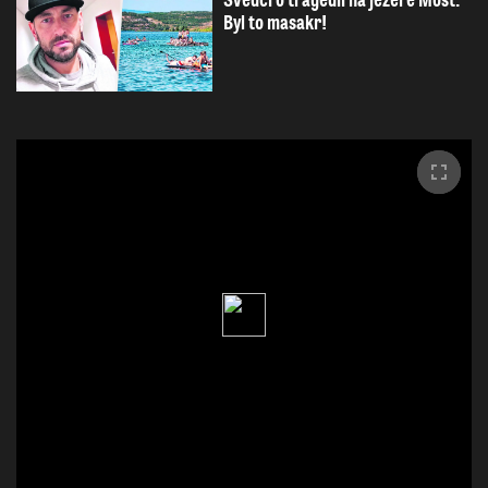
Svědci o tragédii na jezeře Most:
Byl to masakr!