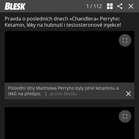
1
/
112
Pravda o posledních dnech »Chandlera« Perryho:
Ketamin, léky na hubnutí i testosteronové injekce!
Poslední dny Matthewa Perryho byly plné ketaminu a
léků na předpis.
|
archiv Blesku