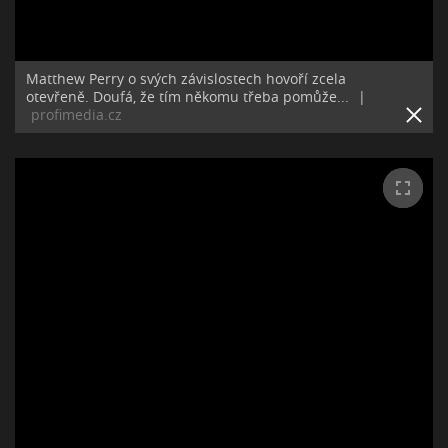
Matthew Perry o svých závislostech hovoří zcela
otevřeně. Doufá, že tím někomu třeba pomůže...
|
profimedia.cz