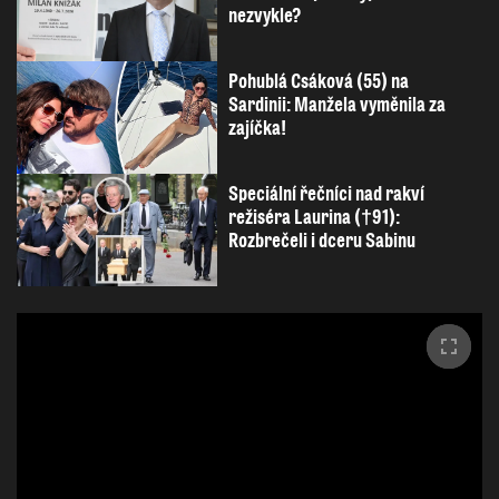
nezvykle?
Pohublá Csáková (55) na
Sardinii: Manžela vyměnila za
zajíčka!
Speciální řečníci nad rakví
režiséra Laurina (†91):
Rozbrečeli i dceru Sabinu