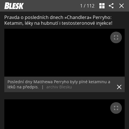
1
/
112
Pravda o posledních dnech »Chandlera« Perryho:
Ketamin, léky na hubnutí i testosteronové injekce!
Poslední dny Matthewa Perryho byly plné ketaminu a
léků na předpis.
|
archiv Blesku