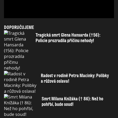
DOPORUČUJEME
Tragická smrt Glena Hansarda (†56):
Policie prozradila příčinu nehody!
Radost v rodině Petra Macinky: Polibky
a růžová oslava!
Smrt Milana Knížáka († 86): Než ho
pohřbí, bude soud!