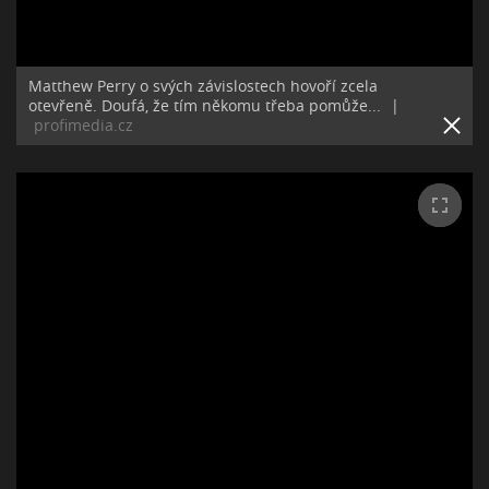
Matthew Perry o svých závislostech hovoří zcela
otevřeně. Doufá, že tím někomu třeba pomůže...
|
profimedia.cz