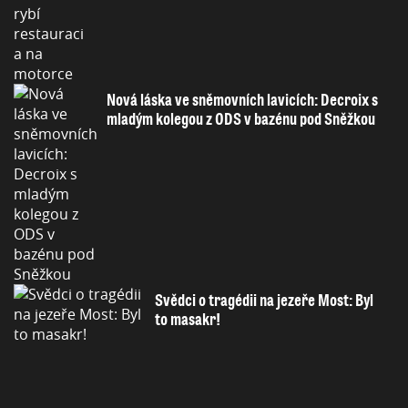
Nová láska ve sněmovních lavicích: Decroix s
mladým kolegou z ODS v bazénu pod Sněžkou
Svědci o tragédii na jezeře Most: Byl
to masakr!