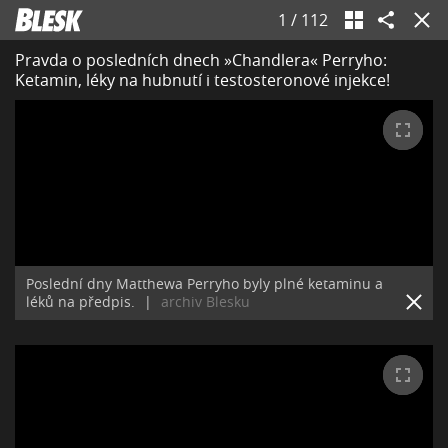
1
/
112
Pravda o posledních dnech »Chandlera« Perryho:
Ketamin, léky na hubnutí i testosteronové injekce!
Poslední dny Matthewa Perryho byly plné ketaminu a
léků na předpis.
|
archiv Blesku