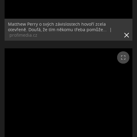
Matthew Perry o svých závislostech hovoří zcela
otevřeně. Doufá, že tím někomu třeba pomůže...
|
profimedia.cz