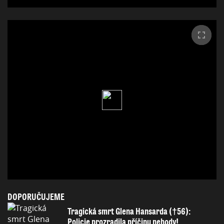
DOPORUČUJEME
Tragická smrt Glena Hansarda (†56):
Policie prozradila příčinu nehody!