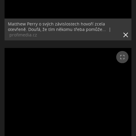
Matthew Perry o svých závislostech hovoří zcela
otevřeně. Doufá, že tím někomu třeba pomůže...
|
profimedia.cz