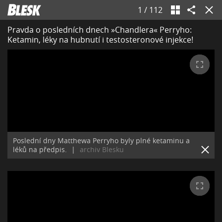
1
/
112
Pravda o posledních dnech »Chandlera« Perryho:
Ketamin, léky na hubnutí i testosteronové injekce!
Poslední dny Matthewa Perryho byly plné ketaminu a
léků na předpis.
|
archiv Blesku