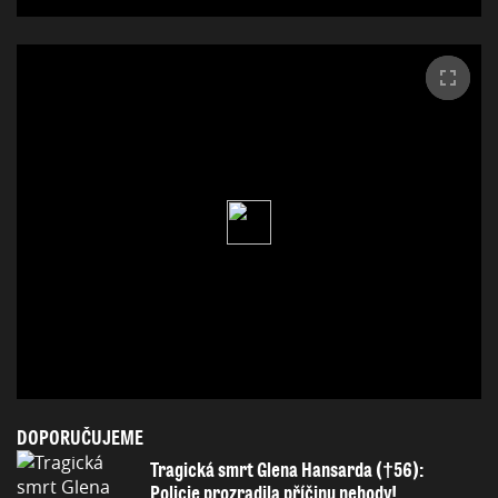
DOPORUČUJEME
Tragická smrt Glena Hansarda (†56):
Policie prozradila příčinu nehody!